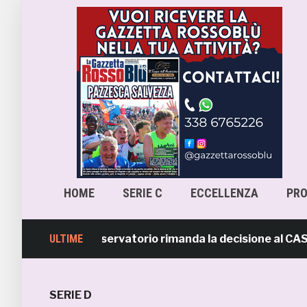
HOME
SERIE C
ECCELLENZA
PR
-Samb, l’Osservatorio rimanda la decisione al CASMS: pos
ULTIME
SERIE D