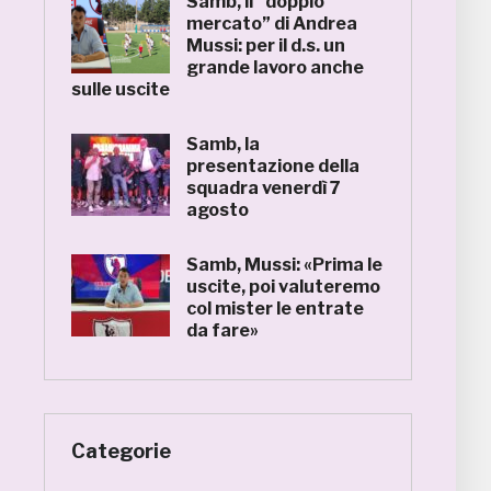
Samb, il “doppio
mercato” di Andrea
Mussi: per il d.s. un
grande lavoro anche
sulle uscite
Samb, la
presentazione della
squadra venerdì 7
agosto
Samb, Mussi: «Prima le
uscite, poi valuteremo
col mister le entrate
da fare»
Categorie