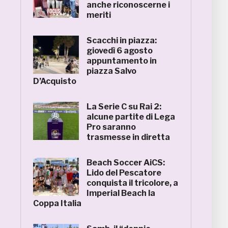
anche riconoscerne i
meriti
Scacchi in piazza:
giovedì 6 agosto
appuntamento in
piazza Salvo
D’Acquisto
La Serie C su Rai 2:
alcune partite di Lega
Pro saranno
trasmesse in diretta
Beach Soccer AiCS:
Lido del Pescatore
conquista il tricolore, a
Imperial Beach la
Coppa Italia