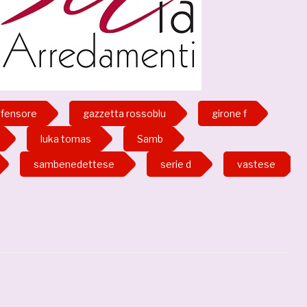
ifensore
gazzetta rossoblu
girone f
luka tomas
Samb
sambenedettese
serie d
vastese