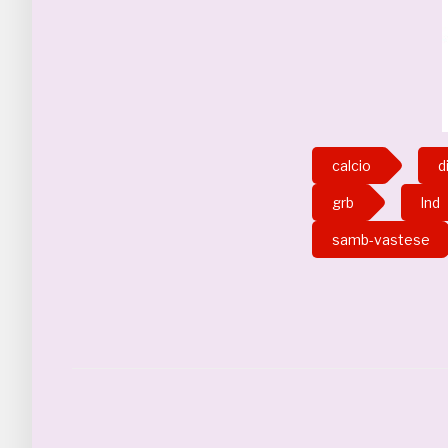
calcio
d
grb
lnd
samb-vastese