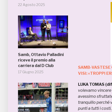
22 Agosto 2025
Samb, Ottavio Palladini
riceve il premio alla
carriera dal D Club
SAMB-VASTESE 
17 Giugno 2025
VISI: «TROPPI E
LUKA TOMAS (dif
volevamo vincere a 
avessimo sfruttate
tranquillo perché 
punti a tutti i cost