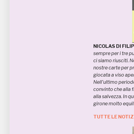
NICOLAS DI FILIP
sempre per i tre pu
ci siamo riusciti. 
nostre carte per p
giocata a viso ape
Nell’ultimo period
convinto che alla f
alla salvezza. In q
girone molto equil
TUTTE LE NOTIZ