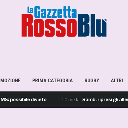
OMOZIONE
PRIMA CATEGORIA
RUGBY
ALTRI
sibile divieto
Samb, ripresi gli allenamen
20 ore fa