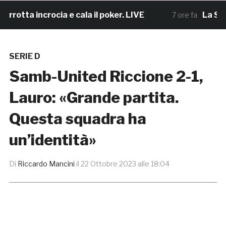
ta incrocia e cala il poker. LIVE
La Samb B
7 ore fa
SERIE D
Samb-United Riccione 2-1,
Lauro: «Grande partita.
Questa squadra ha
un’identità»
Di
Riccardo Mancini
il
22 Ottobre 2023 alle 18:04