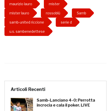
maurizio lauro
mister
mister lauro
rossoblù
Samb
samb-united riccione
serie d
u.s. sambenedettese
Articoli Recenti
Samb-Lanciano 4-0: Perrotta
incrocia e cala il poker. LIVE