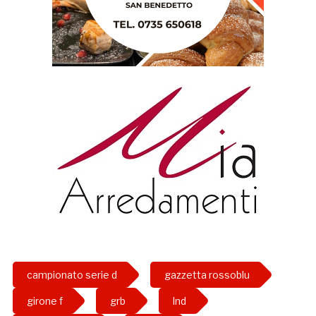
campionato serie d
gazzetta rossoblu
girone f
grb
lnd