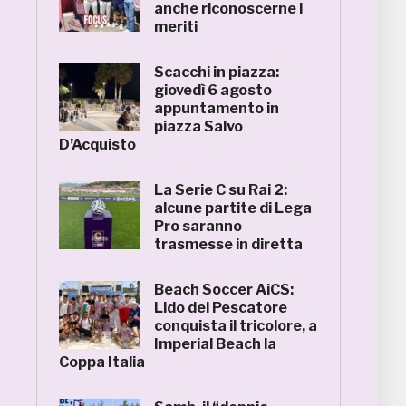
anche riconoscerne i
meriti
Scacchi in piazza:
giovedì 6 agosto
appuntamento in
piazza Salvo
D’Acquisto
La Serie C su Rai 2:
alcune partite di Lega
Pro saranno
trasmesse in diretta
Beach Soccer AiCS:
Lido del Pescatore
conquista il tricolore, a
Imperial Beach la
Coppa Italia