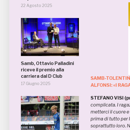
22 Agosto 2025
Samb, Ottavio Palladini
riceve il premio alla
carriera dal D Club
SAMB-TOLENTINO
17 Giugno 2025
ALFONSI: «I RAG
STEFANO VISI (pr
complicata. I raga
metterci il cuore e
prima di tutto per 
soprattutto loro. 