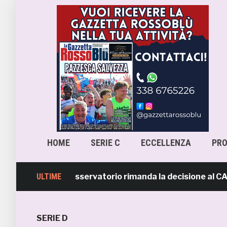
HOME
SERIE C
ECCELLENZA
PR
a-Samb, l’Osservatorio rimanda la decisione al CASMS: po
ULTIME
SERIE D