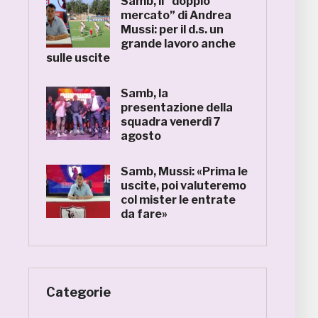
Samb, il “doppio
mercato” di Andrea
Mussi: per il d.s. un
grande lavoro anche
sulle uscite
Samb, la
presentazione della
squadra venerdì 7
agosto
Samb, Mussi: «Prima le
uscite, poi valuteremo
col mister le entrate
da fare»
Categorie