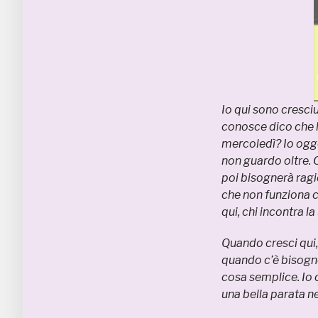
Io qui sono cresciu
conosce dico che la
mercoledì? Io ogg
non guardo oltre. 
poi bisognerà ragi
che non funziona c
qui, chi incontra la
Quando cresci qui, 
quando c’è bisogno
cosa semplice. Io 
una bella parata n