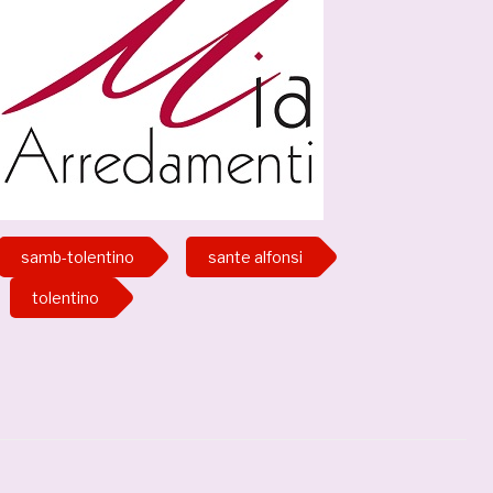
samb-tolentino
sante alfonsi
tolentino