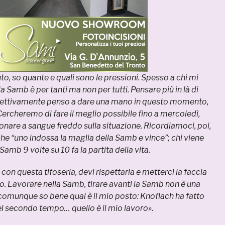
to, so quante e quali sono le pressioni. Spesso a chi mi
 Samb è per tanti ma non per tutti. Pensare più in là di
ettivamente penso a dare una mano in questo momento,
Cercheremo di fare il meglio possibile fino a mercoledì,
onare a sangue freddo sulla situazione. Ricordiamoci, poi,
he “uno indossa la maglia della Samb e vince”; chi viene
 Samb 9 volte su 10 fa la partita della vita.
con questa tifoseria, devi rispettarla e metterci la faccia
. Lavorare nella Samb, tirare avanti la Samb non è una
comunque so bene qual è il mio posto: Knoflach ha fatto
el secondo tempo… quello è il mio lavoro»
.