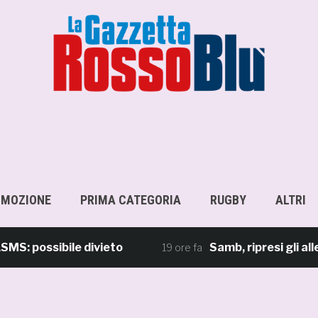
OMOZIONE
PRIMA CATEGORIA
RUGBY
ALTRI
ssibile divieto
Samb, ripresi gli allename
19 ore fa