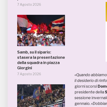
7 Agosto 2026
Samb, su il sipario:
stasera la presentazione
della squadra in piazza
Giorgini
7 Agosto 2026
«Quando abbiamo f
il desiderio di rin
giorni scorsi
Dome
presidente della
sessione invernale
gennaio.
«Dobbiamo