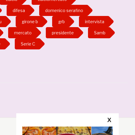
difesa
domenico serafino
u
girone b
grb
intervista
mercato
presidente
Samb
e
Serie C
X
Segui la GRB