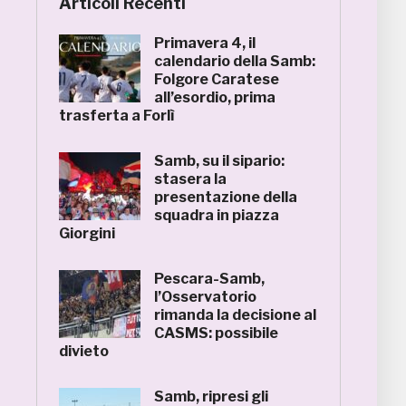
Articoli Recenti
Primavera 4, il
calendario della Samb:
Folgore Caratese
all’esordio, prima
trasferta a Forlì
Samb, su il sipario:
stasera la
presentazione della
squadra in piazza
Giorgini
Pescara-Samb,
l’Osservatorio
rimanda la decisione al
CASMS: possibile
divieto
Samb, ripresi gli