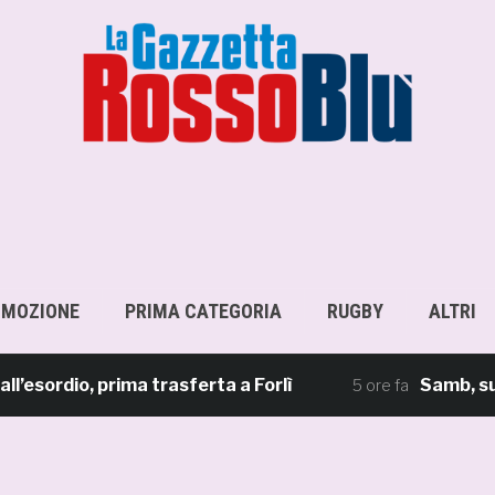
OMOZIONE
PRIMA CATEGORIA
RUGBY
ALTRI
rdio, prima trasferta a Forlì
Samb, su il si
5 ore fa