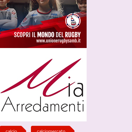
calcio
calciomercato