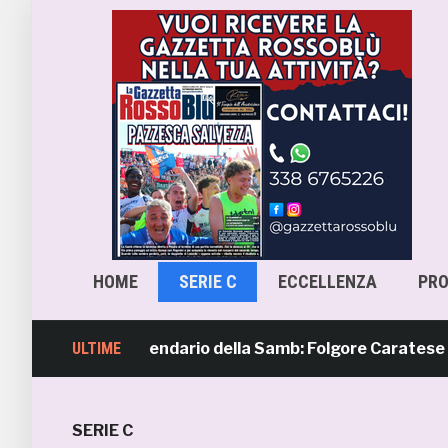
HOME
SERIE C
ECCELLENZA
PR
avera 4, il calendario della Samb: Folgore Caratese all’eso
ULTIME
SERIE C