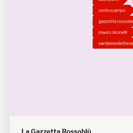
centrocampo
gazzetta rossobl
mauro zironelli
sambenedettes
La Gazzetta Rossoblù