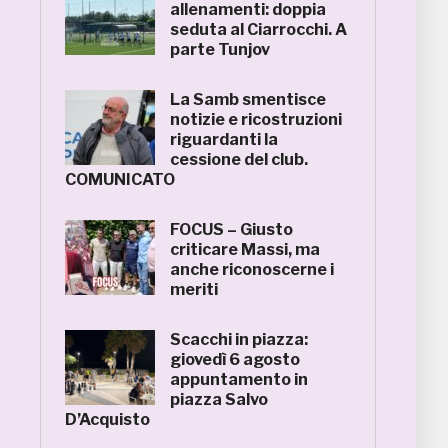
allenamenti: doppia
seduta al Ciarrocchi. A
parte Tunjov
La Samb smentisce
notizie e ricostruzioni
riguardanti la
cessione del club.
COMUNICATO
FOCUS – Giusto
criticare Massi, ma
anche riconoscerne i
meriti
Scacchi in piazza:
giovedì 6 agosto
appuntamento in
piazza Salvo
D’Acquisto