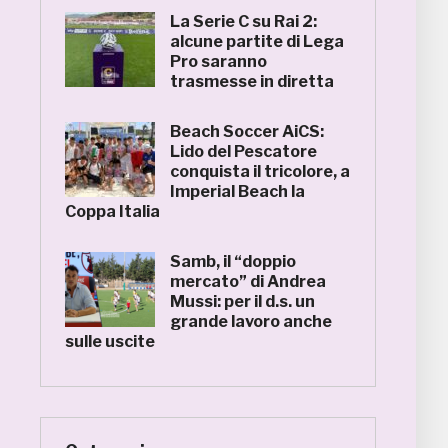
La Serie C su Rai 2:
alcune partite di Lega
Pro saranno
trasmesse in diretta
Beach Soccer AiCS:
Lido del Pescatore
conquista il tricolore, a
Imperial Beach la
Coppa Italia
Samb, il “doppio
mercato” di Andrea
Mussi: per il d.s. un
grande lavoro anche
sulle uscite