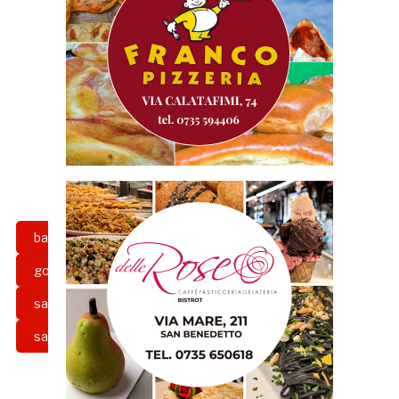
basket
coach
daniele aniello
gold
preparazione
Samb
sambenedettese basket
san benedetto del tronto
Serie C