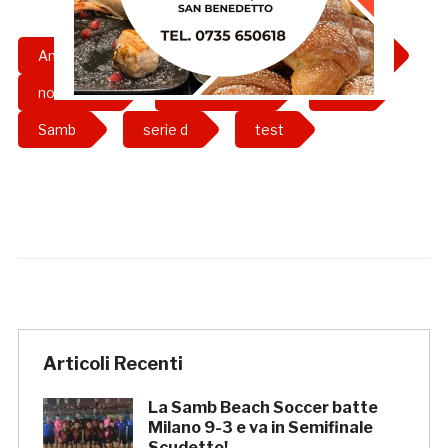
Amichevole
campionato
estate
notaresco
preparazione
ritiro
Samb
serie d
test
Articoli Recenti
La Samb Beach Soccer batte
Milano 9-3 e va in Semifinale
Scudetto!