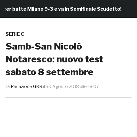
batte Milano 9-3 e va in Semifinale Scudetto!
2 or
SERIE C
Samb-San Nicolò
Notaresco: nuovo test
sabato 8 settembre
Di
Redazione GRB
il
30 Agosto 2018 alle 18:07