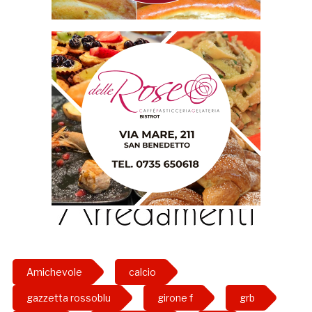
Amichevole
calcio
gazzetta rossoblu
girone f
grb