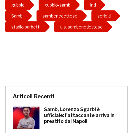
gubbio
gubbio-samb
lnd
Samb
sambenedettese
serie d
stadio barbetti
u.s. sambenedettese
Articoli Recenti
Samb, Lorenzo Sgarbi è
ufficiale: l’attaccante arriva in
prestito dal Napoli