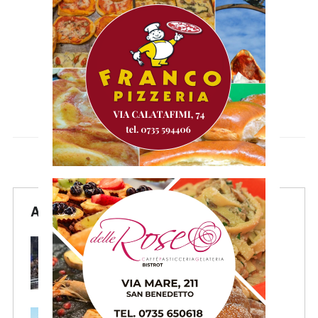
Articoli Recenti
Pescara-Samb, l’Osservatorio
rimanda la decisione al CASMS:
possibile divieto
Samb, ripresi gli allenamenti: