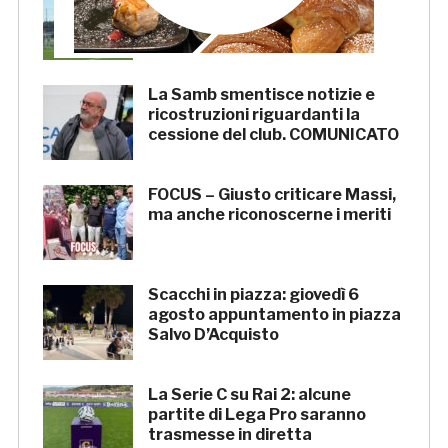
doppia seduta al Ciarrocchi. A
parte Tunjov
La Samb smentisce notizie e
ricostruzioni riguardanti la
cessione del club. COMUNICATO
FOCUS – Giusto criticare Massi,
ma anche riconoscerne i meriti
Scacchi in piazza: giovedì 6
agosto appuntamento in piazza
Salvo D’Acquisto
La Serie C su Rai 2: alcune
partite di Lega Pro saranno
trasmesse in diretta