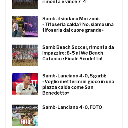
rimonta e vince 7-4
Samb, il sindaco Mozzoni:
«Tifoseria calda? No, siamo una
tifoseria dal cuore grande»
Samb Beach Soccer, rimonta da
impazzire: 8-5 al We Beach
Catania e Finale Scudetto!
Samb-Lanciano 4-0, Sgarbi:
«Voglio mettermi in gioco in una
piazza calda come San
Benedetto»
Samb-Lanciano 4-0, FOTO