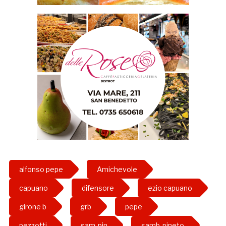
alfonso pepe
Amichevole
capuano
difensore
ezio capuano
girone b
grb
pepe
pezzotti
sam-pin
samb-pineto