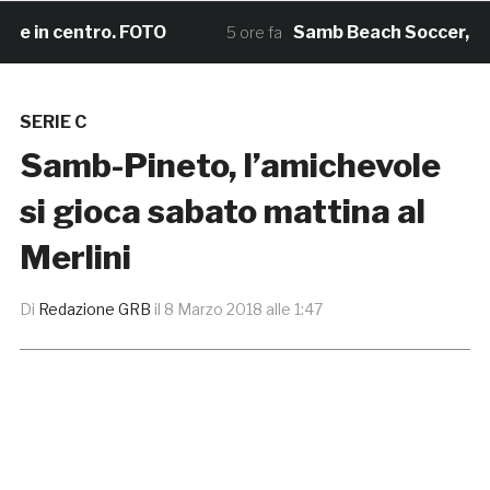
in centro. FOTO
Samb Beach Soccer, il sogn
5 ore fa
SERIE C
Samb-Pineto, l’amichevole
si gioca sabato mattina al
Merlini
Di
Redazione GRB
il
8 Marzo 2018 alle 1:47