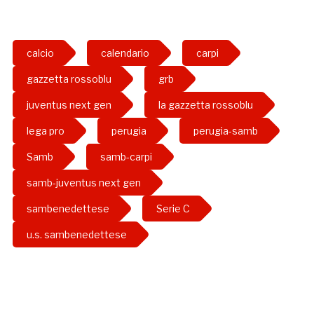
calcio
calendario
carpi
gazzetta rossoblu
grb
juventus next gen
la gazzetta rossoblu
lega pro
perugia
perugia-samb
Samb
samb-carpi
samb-juventus next gen
sambenedettese
Serie C
u.s. sambenedettese