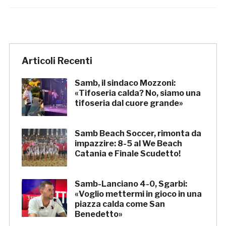
Articoli Recenti
Samb, il sindaco Mozzoni:
«Tifoseria calda? No, siamo una
tifoseria dal cuore grande»
Samb Beach Soccer, rimonta da
impazzire: 8-5 al We Beach
Catania e Finale Scudetto!
Samb-Lanciano 4-0, Sgarbi:
«Voglio mettermi in gioco in una
piazza calda come San
Benedetto»