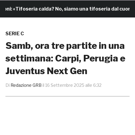
: «Tifoseria calda? No, siamo una tifoseria dal cuore gra
SERIE C
Samb, ora tre partite in una
settimana: Carpi, Perugia e
Juventus Next Gen
Di
Redazione GRB
il
16 Settembre 2025 alle 6:32