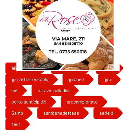
allenamento
Amichevole
calcio
gazzetta rossoblu
girone f
grb
lnd
ottavio palladini
porto sant'elpidio
precampionato
Samb
sambenedettese
serie d
test