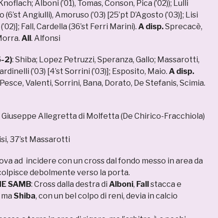
 Knoflach; Alboni (’01), Tomas, Conson, Pica (’02)); Lulli
o (6’st Angiulli), Amoruso (’03) [25’pt D’Agosto (’03)]; Lisi
(’02)]; Fall, Cardella (36’st Ferri Marini).
A disp.
Sprecacè,
Morra.
All
. Alfonsi
-2)
: Shiba; Lopez Petruzzi, Speranza, Gallo; Massarotti,
rdinelli (’03) [4’st Sorrini (’03)]; Esposito, Maio.
A disp.
Pesce, Valenti, Sorrini, Bana, Dorato, De Stefanis, Scimia.
o Giuseppe Allegretta di Molfetta (De Chirico-Fracchiola)
Lisi, 37’st Massarotti
ova ad incidere con un cross dal fondo messo in area da
 colpisce debolmente verso la porta.
NE SAMB
: Cross dalla destra di
Alboni
,
Fall
stacca e
a ma
Shiba
, con un bel colpo di reni, devia in calcio