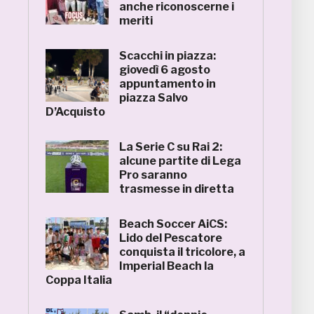
anche riconoscerne i
meriti
Scacchi in piazza:
giovedì 6 agosto
appuntamento in
piazza Salvo
D’Acquisto
La Serie C su Rai 2:
alcune partite di Lega
Pro saranno
trasmesse in diretta
Beach Soccer AiCS:
Lido del Pescatore
conquista il tricolore, a
Imperial Beach la
Coppa Italia