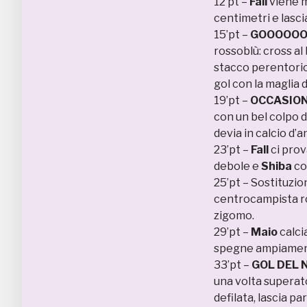
12’pt –
Fall
viene me
centimetri e lasci
15’pt –
GOOOOOOOL
rossoblù: cross al
stacco perentorio
gol con la maglia 
19’pt –
OCCASIO
con un bel colpo di
devia in calcio d’a
23’pt –
Fall
ci prov
debole e
Shiba
co
25’pt – Sostituzi
centrocampista ro
zigomo.
29’pt –
Maio
calcia
spegne ampiament
33’pt –
GOL DEL 
una volta supera
defilata, lascia pa