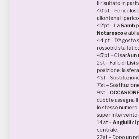
il risultato in parit
40’pt – Pericoloso
allontana il perico
42’pt – La
Samb
p
Notaresco
è abile
44’pt – D’Agosto s
rossoblù sta fatic
45’pt – Ci sarà un
2’st – Fallo di
Lisi
s
posizione: la sfer
4’st – Sostituzion
7’st – Sostituzion
9’st –
OCCASIONE
dubbi e assegna il 
lo stesso numero 
super intervento 
14’st –
Angiulli
ci 
centrale.
22’st – Dopo un pr