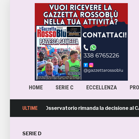
HOME
SERIE C
ECCELLENZA
PR
ra-Samb, l’Osservatorio rimanda la decisione al CASMS: p
ULTIME
SERIE D