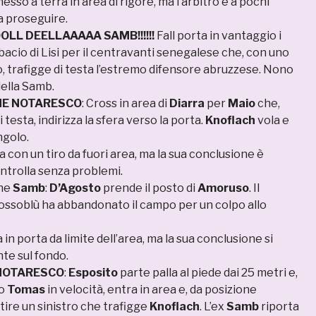
sso a terra in area di rigore, ma l’arbitro è a pochi
a proseguire.
L DEELLAAAAA SAMB!!!!!!
Fall porta in vantaggio i
 bacio di Lisi per il centravanti senegalese che, con uno
, trafigge di testa l’estremo difensore abruzzese. Nono
della Samb.
NE NOTARESCO
: Cross in area di
Diarra
per
Maio
che,
 testa, indirizza la sfera verso la porta.
Knoflach
vola e
ngolo.
a con un tiro da fuori area, ma la sua conclusione è
ntrolla senza problemi.
one
Samb
:
D’Agosto
prende il posto di
Amoruso
. Il
ssoblù ha abbandonato il campo per un colpo allo
 in porta da limite dell’area, ma la sua conclusione si
e sul fondo.
NOTARESCO
:
Esposito
parte palla al piede dai 25 metri e,
to
Tomas
in velocità, entra in area e, da posizione
rtire un sinistro che trafigge
Knoflach
. L’ex
Samb
riporta