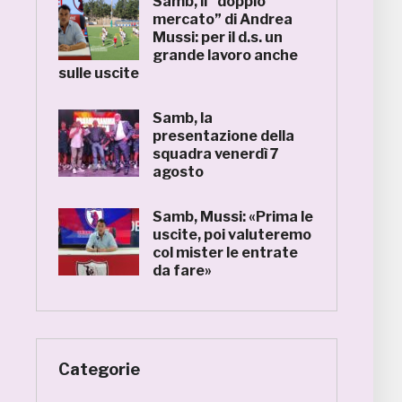
Samb, il “doppio
mercato” di Andrea
Mussi: per il d.s. un
grande lavoro anche
sulle uscite
Samb, la
presentazione della
squadra venerdì 7
agosto
Samb, Mussi: «Prima le
uscite, poi valuteremo
col mister le entrate
da fare»
Categorie