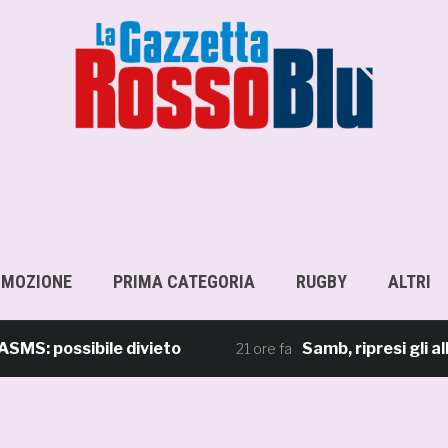
OMOZIONE
PRIMA CATEGORIA
RUGBY
ALTRI
ossibile divieto
Samb, ripresi gli allename
21 ore fa