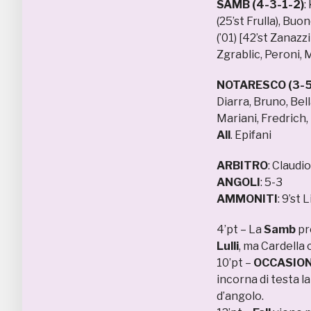
SAMB (4-3-1-2)
:
(25’st Frulla), Buon
(’01) [42’st Zanazzi 
Zgrablic, Peroni, 
NOTARESCO (3-5
Diarra, Bruno, Bella
Mariani, Fredrich, 
All
. Epifani
ARBITRO
: Claudi
ANGOLI
: 5-3
AMMONITI
: 9’st 
4’pt – La
Samb
pr
Lulli
, ma Cardella
10’pt –
OCCASIO
incorna di testa l
d’angolo.