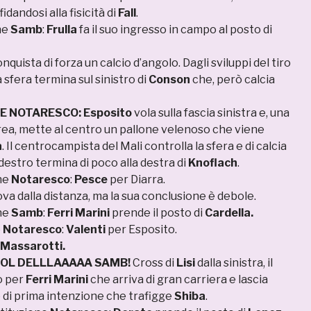
idandosi alla fisicità di
Fall
.
ne
Samb
:
Frulla
fa il suo ingresso in campo al posto di
nquista di forza un calcio d’angolo. Dagli sviluppi del tiro
a sfera termina sul sinistro di
Conson
che, però calcia
E NOTARESCO:
Esposito
vola sulla fascia sinistra e, una
area, mette al centro un pallone velenoso che viene
a
. Il centrocampista del Mali controlla la sfera e di calcia
 destro termina di poco alla destra di
Knoflach
.
one
Notaresco
:
Pesce
per Diarra.
rova dalla distanza, ma la sua conclusione è debole.
one
Samb
:
Ferri Marini
prende il posto di
Cardella.
e
Notaresco
:
Valenti
per Esposito.
Massarotti.
L DELLLAAAAA SAMB!
Cross di
Lisi
dalla sinistra, il
o per
Ferri Marini
che arriva di gran carriera e lascia
o di prima intenzione che trafigge
Shiba
.