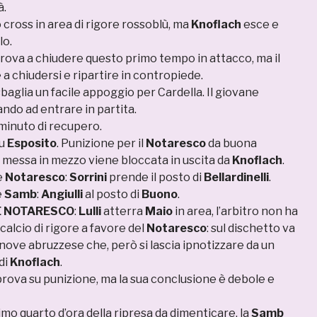
à.
 cross in area di rigore rossoblù, ma
Knoflach
esce e
lo.
rova a chiudere questo primo tempo in attacco, ma il
 a chiudersi e ripartire in contropiede.
baglia un facile appoggio per Cardella. Il giovane
ando ad entrare in partita.
 minuto di recupero.
u
Esposito
. Punizione per il
Notaresco
da buona
a messa in mezzo viene bloccata in uscita da
Knoflach
.
e
Notaresco
:
Sorrini
prende il posto di
Bellardinelli
.
e
Samb
:
Angiulli
al posto di
Buono
.
 NOTARESCO
:
Lulli
atterra
Maio
in area, l’arbitro non ha
calcio di rigore a favore del
Notaresco
: sul dischetto va
nove abruzzese che, però si lascia ipnotizzare da un
di
Knoflach
.
prova su punizione, ma la sua conclusione è debole e
imo quarto d’ora della ripresa da dimenticare, la
Samb