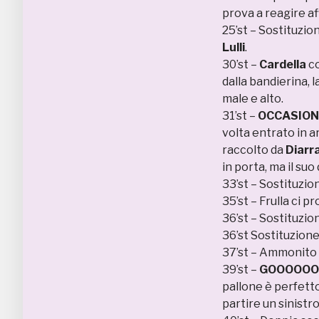
prova a reagire aff
25’st – Sostituzio
Lulli
.
30’st –
Cardella
co
dalla bandierina, l
male e alto.
31’st –
OCCASION
volta entrato in 
raccolto da
Diarr
in porta, ma il suo
33’st – Sostituzi
35’st – Frulla ci p
36’st – Sostituzi
36’st Sostituzion
37’st – Ammonito
39’st –
GOOOOOOO
pallone è perfett
partire un sinistr