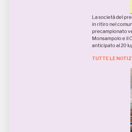
La società del pr
in ritiro nel comu
precampionato verr
Monsampolo e il Ca
anticipato al 20 lu
TUTTE LE NOTI