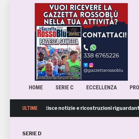
HOME
SERIE C
ECCELLENZA
PR
a Samb smentisce notizie e ricostruzioni riguardanti la 
ULTIME
SERIE D