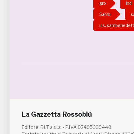
grb
lnd
Samb
s
u.s. sambenedet
La Gazzetta Rossoblù
Editore: BLT s.r.l.s. - P.IVA 02405390440