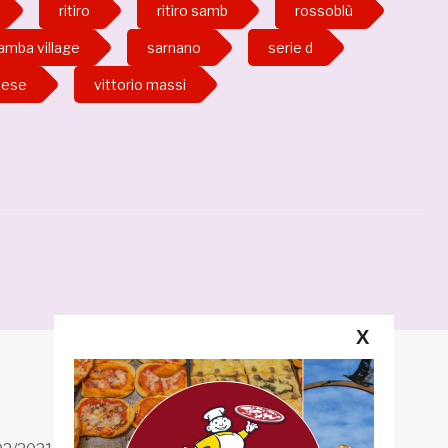
ritiro
ritiro samb
rossoblù
amba village
sarnano
serie d
tese
vittorio massi
X
Segui la GRB
Facebook