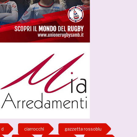
 d
ciarrocchi
gazzetta rossoblu