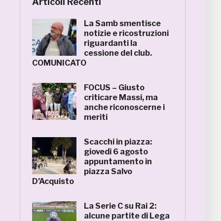
Articoli Recenti
La Samb smentisce
notizie e ricostruzioni
riguardanti la
cessione del club.
COMUNICATO
FOCUS – Giusto
criticare Massi, ma
anche riconoscerne i
meriti
Scacchi in piazza:
giovedì 6 agosto
appuntamento in
piazza Salvo
D’Acquisto
La Serie C su Rai 2:
alcune partite di Lega