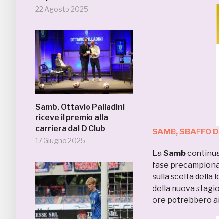
22 Agosto 2025
Samb, Ottavio Palladini
riceve il premio alla
carriera dal D Club
SAMB, SBAFFO D
17 Giugno 2025
La
Samb
continua
fase precampionato
sulla scelta della l
della nuova stagio
ore potrebbero ar