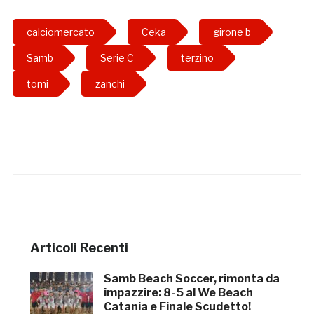
calciomercato
Ceka
girone b
Samb
Serie C
terzino
tomi
zanchi
Articoli Recenti
Samb Beach Soccer, rimonta da
impazzire: 8-5 al We Beach
Catania e Finale Scudetto!