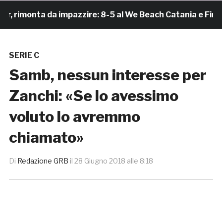
imonta da impazzire: 8-5 al We Beach Catania e Finale 
SERIE C
Samb, nessun interesse per
Zanchi: «Se lo avessimo
voluto lo avremmo
chiamato»
Di
Redazione GRB
il
28 Giugno 2018 alle 8:18