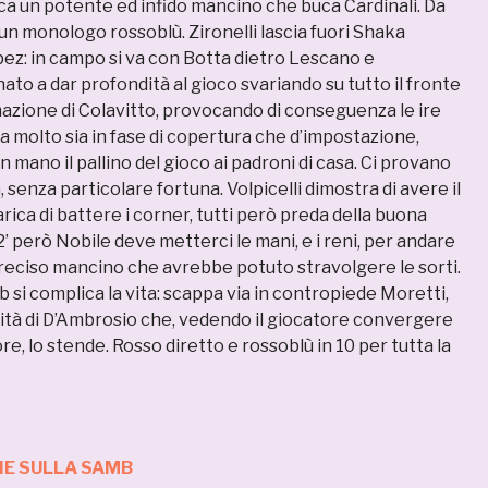
a un potente ed infido mancino che buca Cardinali. Da
un monologo rossoblù. Zironelli lascia fuori Shaka
ez: in campo si va con Botta dietro Lescano e
ato a dar profondità al gioco svariando su tutto il fronte
mazione di Colavitto, provocando di conseguenza le ire
ia molto sia in fase di copertura che d’impostazione,
n mano il pallino del gioco ai padroni di casa. Ci provano
, senza particolare fortuna. Volpicelli dimostra di avere il
arica di battere i corner, tutti però preda della buona
2’ però Nobile deve metterci le mani, e i reni, per andare
reciso mancino che avrebbe potuto stravolgere le sorti.
b si complica la vita: scappa via in contropiede Moretti,
tà di D’Ambrosio che, vedendo il giocatore convergere
ore, lo stende. Rosso diretto e rossoblù in 10 per tutta la
IE SULLA SAMB