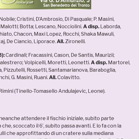
Nobile; Cristini, D’Ambrosio, Di Pasquale; P. Masini,
, Malotti; Botta; Lescano, Nocciolini.
A disp.
Laborda,
chiato, Chacon, Maxi Lopez, Rocchi, Shaka Mawuli,
j, De Ciancio, Liporace.
All.
Zironelli.
):
Cardinali; Fracassini, Cason, De Santis, Maurizii;
alestrero; Volpicelli, Moretti, Leonetti.
A disp.
Martorel,
 Pizzutelli, Rossetti, Santamarianova, Baraboglia,
nchi, G. Masini, Ruani.
All.
Colavitto.
 Rimini (Tinello-Tomasello Andulajevic, Leone).
neanche attendere il fischio iniziale, subito parte
che, scoccato il 6’, subito passa avanti. E lo fa con la
ulli che approfittando di un cratere sulla mediana