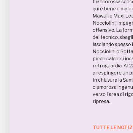
biancorossa scocc
qui è bene o male 
Mawuli e Maxi Lop
Nocciolini, impegn
offensivo. La for
del tecnico, sbagl
lasciando spesso i
Nocciolini e Botta
piede caldo: si inc
retroguardia. Al 2
a respingere un p
In chiusura la Sam
clamorosa ingenui
verso l’area di rig
ripresa.
TUTTE LE NOTIZ