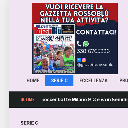
HOME
SERIE C
ECCELLENZA
PR
amb Beach Soccer batte Milano 9-3 e va in Semifinale Sc
ULTIME
SERIE C