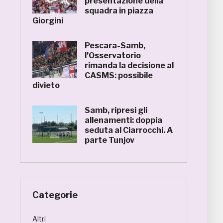
presentazione della
squadra in piazza
Giorgini
Pescara-Samb,
l’Osservatorio
rimanda la decisione al
CASMS: possibile
divieto
Samb, ripresi gli
allenamenti: doppia
seduta al Ciarrocchi. A
parte Tunjov
Categorie
Altri