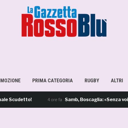
OMOZIONE
PRIMA CATEGORIA
RUGBY
ALTRI
udetto!
Samb, Boscaglia: «Senza voi tifos
4 ore fa