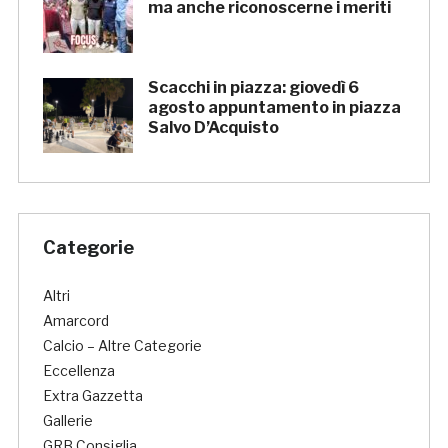
ma anche riconoscerne i meriti
Scacchi in piazza: giovedì 6
agosto appuntamento in piazza
Salvo D’Acquisto
Categorie
Altri
Amarcord
Calcio – Altre Categorie
Eccellenza
Extra Gazzetta
Gallerie
GRB Consiglia