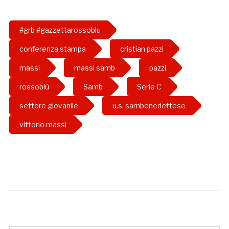
#grb #gazzettarossoblu
conferenza stampa
cristian pazzi
massi
massi samb
pazzi
rossoblù
Samb
Serie C
settore giovanile
u.s. sambenedettese
vittorio massi