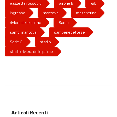
gazzetta rossoblu
girone b
grb
ingresso
mantova
mascherina
riviera delle palme
Samb
samb-mantova
sambenedettese
Serie C
stadio
stadio riviera delle palme
Articoli Recenti