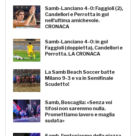
Samb-Lanciano 4-0: Faggioli (2),
Candellori e Perrotta in gol
nell’ultima amichevole.
CRONACA
Samb-Lanciano 4-0: in gol
Faggioli (doppietta), Candellori e
Perrotta. LA CRONACA
La Samb Beach Soccer batte
Milano 9-3 e va in Semifinale
Scudetto!
Samb, Boscaglia: «Senza voi
tifosi non saremmo nulla.
Promettiamo lavoro e maglia
sudata»
Samb, l’entusiasmo della piazza