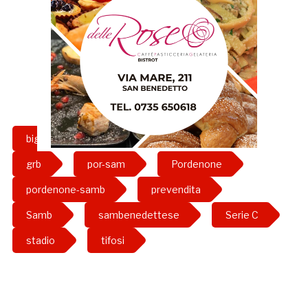
biglietti
bottecchia
girone b
grb
por-sam
Pordenone
pordenone-samb
prevendita
Samb
sambenedettese
Serie C
stadio
tifosi