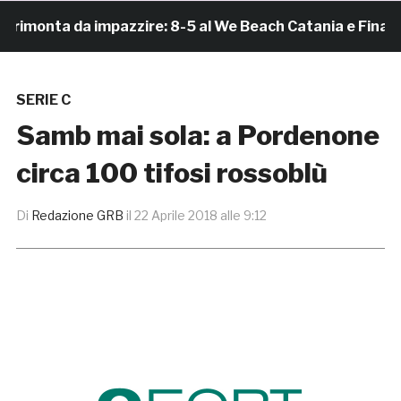
monta da impazzire: 8-5 al We Beach Catania e Finale Sc
SERIE C
Samb mai sola: a Pordenone
circa 100 tifosi rossoblù
Di
Redazione GRB
il
22 Aprile 2018 alle 9:12