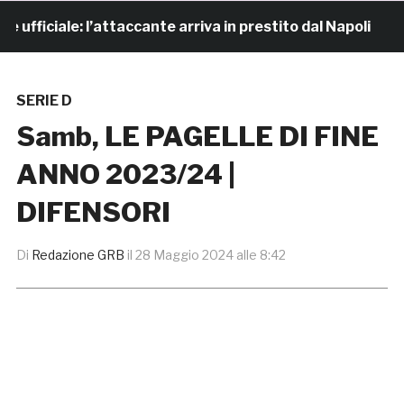
iciale: l’attaccante arriva in prestito dal Napoli
6 
SERIE D
Samb, LE PAGELLE DI FINE
ANNO 2023/24 |
DIFENSORI
Di
Redazione GRB
il
28 Maggio 2024 alle 8:42