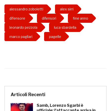
alessandro zoboletti
alex sirri
difensore
difensori
fine anno
leonardo pezzola
luca sbardella
marco pagliari
pagelle
Articoli Recenti
Samb, Lorenzo Sgarbi è
ufficiale: l’attaccante arriva in