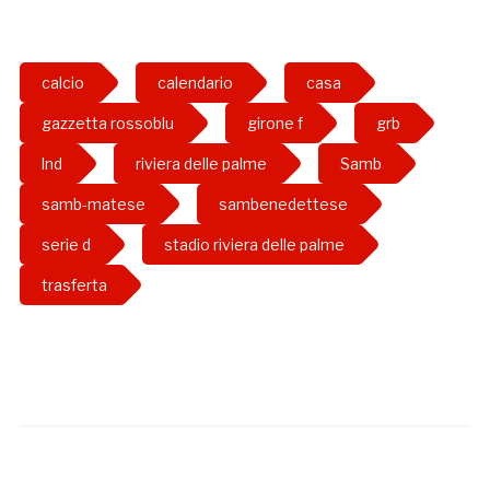
calcio
calendario
casa
gazzetta rossoblu
girone f
grb
lnd
riviera delle palme
Samb
samb-matese
sambenedettese
serie d
stadio riviera delle palme
trasferta