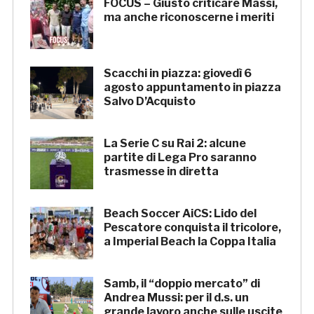
FOCUS – Giusto criticare Massi,
ma anche riconoscerne i meriti
Scacchi in piazza: giovedì 6
agosto appuntamento in piazza
Salvo D’Acquisto
La Serie C su Rai 2: alcune
partite di Lega Pro saranno
trasmesse in diretta
Beach Soccer AiCS: Lido del
Pescatore conquista il tricolore,
a Imperial Beach la Coppa Italia
Samb, il “doppio mercato” di
Andrea Mussi: per il d.s. un
grande lavoro anche sulle uscite