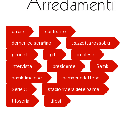
calcio
confronto
domenico serafino
gazzetta rossoblu
girone b
grb
imolese
intervista
presidente
Samb
samb-imolese
sambenedettese
Serie C
stadio riviera delle palme
tifoseria
tifosi