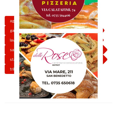
agibilità
calcio
capienza
gazzetta rossoblu
girone b
grb
lavori
riviera delle palme
Samb
sambenedettese
Serie C
stadio
stadio riviera delle palme
tribuna est mare
tribuna ovest
videosorveglianza