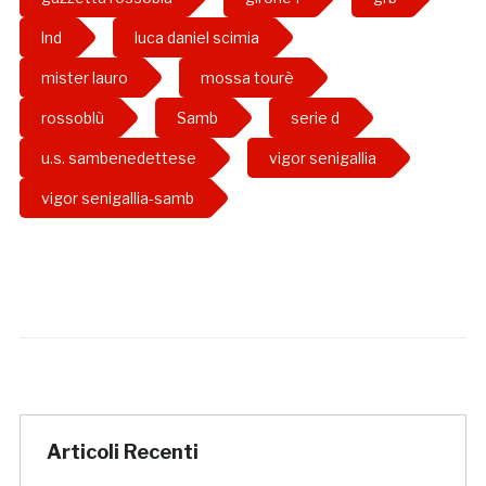
lnd
luca daniel scimia
mister lauro
mossa tourè
rossoblù
Samb
serie d
u.s. sambenedettese
vigor senigallia
vigor senigallia-samb
Articoli Recenti