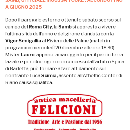
SAMB, UFFICIALE MOUSSA TOURE’: ACCORDO FINO
A GIUGNO 2025
Dopo il pareggio esterno ottenuto sabato scorso sul
campo del
Roma City
, la
Samb
si appresta a vivere
l’ultima sfida dell’anno e del girone d’andata con la
Vigor Senigallia
al Riviera delle Palme (match in
programma mercoledì 20 dicembre alle ore 18.30).
Mister
Lauro
, apparso amareggiato per il pari in terra
laziale e per i due rigori non concessi dall’arbitro Spina
di Barletta, può tornare a fare affidamento sul
rientrante Luca
Scimia,
assente all’Atheltic Center di
Riano causa squalifca.