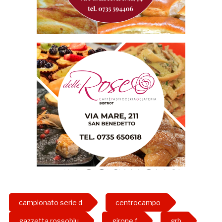
campionato serie d
centrocampo
gazzetta rossoblu
girone f
grb