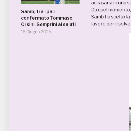
accasarsi in una 
Da quel momento, g
Samb, tra i pali
Samb ha scelto la 
confermato Tommaso
lavoro per risolv
Orsini. Semprini ai saluti
16 Giugno 2025