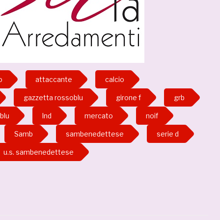
o
attaccante
calcio
gazzetta rossoblu
girone f
grb
blu
lnd
mercato
noif
Samb
sambenedettese
serie d
u.s. sambenedettese