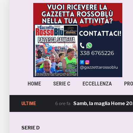
HOME
SERIE C
ECCELLENZA
PR
ULTIME
Samb, la maglia Home 2026/27: «Il
6 ore fa
SERIE D