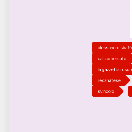
alessandro sbaff
calciomercato
la gazzetta rosso
recanatese
svincolo