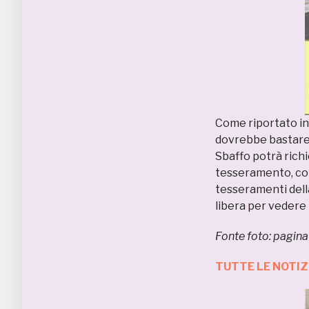
Come riportato ini
dovrebbe bastare 
Sbaffo potrà richi
tesseramento, come
tesseramenti della
libera per vedere 
Fonte foto: pagin
TUTTE LE NOTI