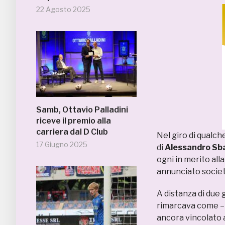
22 Agosto 2025
Samb, Ottavio Palladini
riceve il premio alla
carriera dal D Club
Nel giro di qualch
17 Giugno 2025
di
Alessandro Sb
ogni in merito all
annunciato societ
A distanza di due 
rimarcava come – i
ancora vincolato a