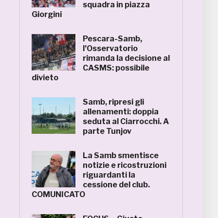
squadra in piazza
Giorgini
Pescara-Samb,
l’Osservatorio
rimanda la decisione al
CASMS: possibile
divieto
Samb, ripresi gli
allenamenti: doppia
seduta al Ciarrocchi. A
parte Tunjov
La Samb smentisce
notizie e ricostruzioni
riguardanti la
cessione del club.
COMUNICATO