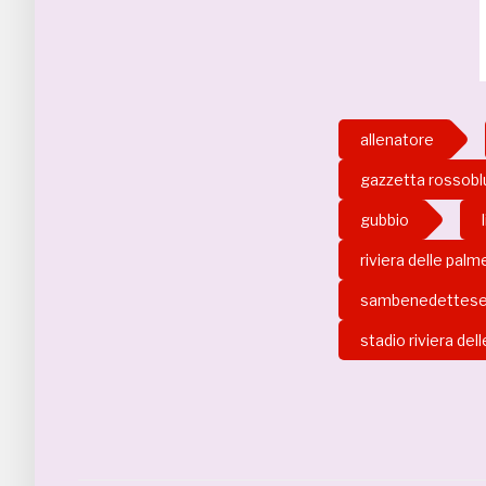
allenatore
gazzetta rossobl
gubbio
riviera delle palm
sambenedettes
stadio riviera del