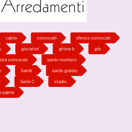
calcio
convocati
elenco convocati
u
giocatori
girone b
grb
lista convocati
paolo montero
e
Samb
samb-gubbio
e
Serie C
stadio
le palme