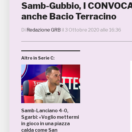
Samb-Gubbio, I CONVOCATI
anche Bacio Terracino
Di
Redazione GRB
il
3 Ottobre 2020 alle 16:36
Altro in Serie C:
Samb-Lanciano 4-0,
Sgarbi: «Voglio mettermi
in gioco in una piazza
calda come San