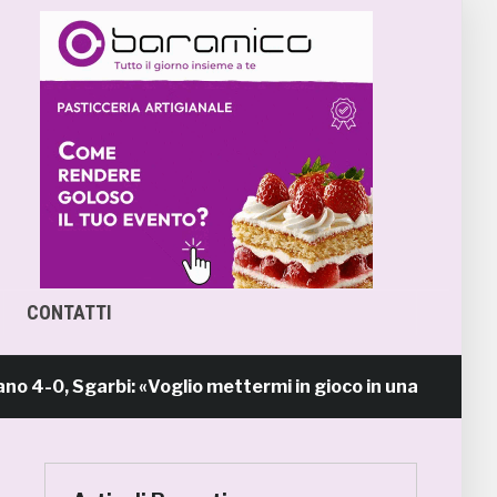
CONTATTI
 Sgarbi: «Voglio mettermi in gioco in una piazza calda