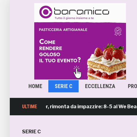
HOME
SERIE C
ECCELLENZA
PR
each Soccer, rimonta da impazzire: 8-5 al We Beach Cat
ULTIME
SERIE C