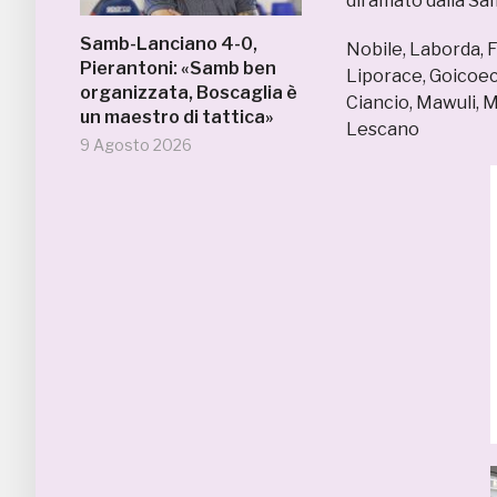
diramato dalla Samb
Samb-Lanciano 4-0,
Nobile, Laborda, Fu
Pierantoni: «Samb ben
Liporace, Goicoec
organizzata, Boscaglia è
Ciancio, Mawuli, M
un maestro di tattica»
Lescano
9 Agosto 2026