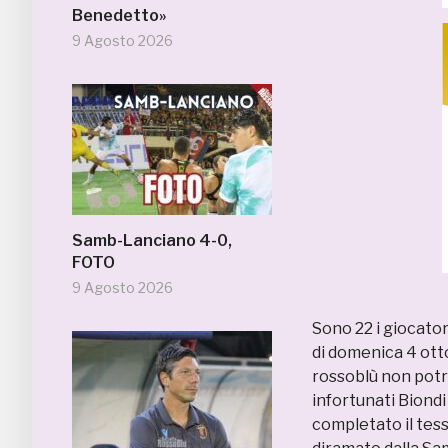
Benedetto»
9 Agosto 2026
Samb-Lanciano 4-0,
FOTO
9 Agosto 2026
Sono 22 i giocator
di domenica 4 otto
rossoblù non potrà
infortunati Biondi
completato il tes