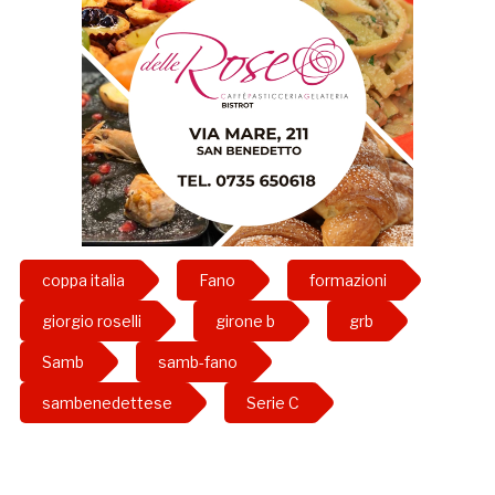
coppa italia
Fano
formazioni
giorgio roselli
girone b
grb
Samb
samb-fano
sambenedettese
Serie C