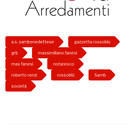
a.s. sambenedettese
gazzetta rossoblu
grb
massimiliano fanesi
max fanesi
notaresco
roberto renzi
rossoblù
Samb
società