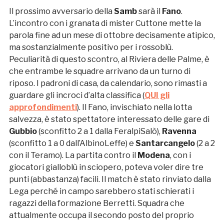
Il prossimo avversario della
Samb
sarà il
Fano
.
L’incontro con i granata di mister Cuttone mette la
parola fine ad un mese di ottobre decisamente atipico,
ma sostanzialmente positivo per i rossoblù.
Peculiarità di questo scontro, al Riviera delle Palme, è
che entrambe le squadre arrivano da un turno di
riposo. I padroni di casa, da calendario, sono rimasti a
guardare gli incroci d’alta classifica (
QUI gli
approfondimenti
). Il Fano, invischiato nella lotta
salvezza, è stato spettatore interessato delle gare di
Gubbio
(sconfitto 2 a 1 dalla FeralpiSalò),
Ravenna
(sconfitto 1 a 0 dall’AlbinoLeffe) e
Santarcangelo
(2 a 2
con il Teramo). La partita contro il
Modena
, con i
giocatori gialloblù in sciopero, poteva voler dire tre
punti (abbastanza) facili. Il match è stato rinviato dalla
Lega perché in campo sarebbero stati schierati i
ragazzi della formazione Berretti. Squadra che
attualmente occupa il secondo posto del proprio