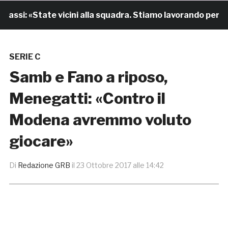
ssi: «State vicini alla squadra. Stiamo lavorando per cres
SERIE C
Samb e Fano a riposo,
Menegatti: «Contro il
Modena avremmo voluto
giocare»
Di
Redazione GRB
il
23 Ottobre 2017 alle 14:42