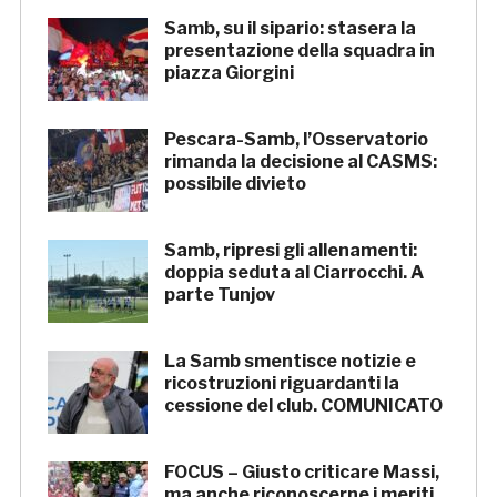
Samb, su il sipario: stasera la
presentazione della squadra in
piazza Giorgini
Pescara-Samb, l’Osservatorio
rimanda la decisione al CASMS:
possibile divieto
Samb, ripresi gli allenamenti:
doppia seduta al Ciarrocchi. A
parte Tunjov
La Samb smentisce notizie e
ricostruzioni riguardanti la
cessione del club. COMUNICATO
FOCUS – Giusto criticare Massi,
ma anche riconoscerne i meriti