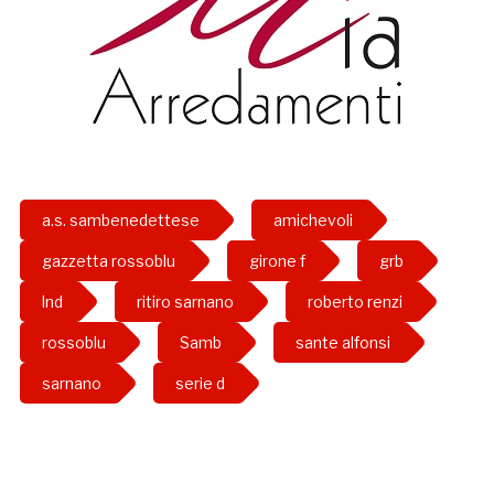
a.s. sambenedettese
amichevoli
gazzetta rossoblu
girone f
grb
lnd
ritiro sarnano
roberto renzi
rossoblu
Samb
sante alfonsi
sarnano
serie d