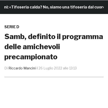
: «Tifoseria calda? No, siamo una tifoseria dal cuore gra
SERIE D
Samb, definito il programma
delle amichevoli
precampionato
Di
Riccardo Mancini
il
26 Luglio 2022 alle 13:13