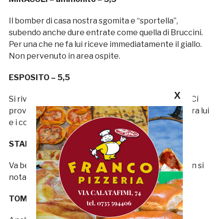
Il bomber di casa nostra sgomita e “sportella”,
subendo anche dure entrate come quella di Bruccini.
Per una che ne fa lui riceve immediatamente il giallo.
Non pervenuto in area ospite.
ESPOSITO – 5,5
X
Si rivede dopo il prolungato stop, rilevando Bove. Ci
prova, ma e’ troppo differente lo spessore fisico tra lui
e i corazzieri calabresi.
STANCO – s.v.
Va bene che è stato inserito tardivamente, ma non si
nota proprio.
TOMI – s.v.