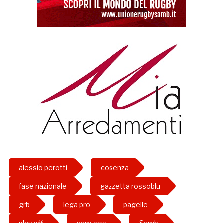
alessio perotti
cosenza
fase nazionale
gazzetta rossoblu
grb
lega pro
pagelle
play off
sam-cos
Samb