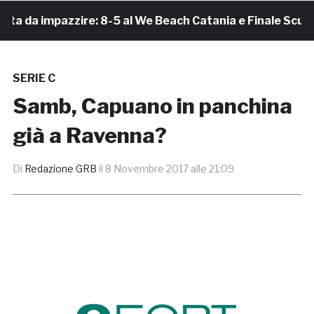
da impazzire: 8-5 al We Beach Catania e Finale Scudett
SERIE C
Samb, Capuano in panchina
già a Ravenna?
Di
Redazione GRB
il
8 Novembre 2017 alle 21:09