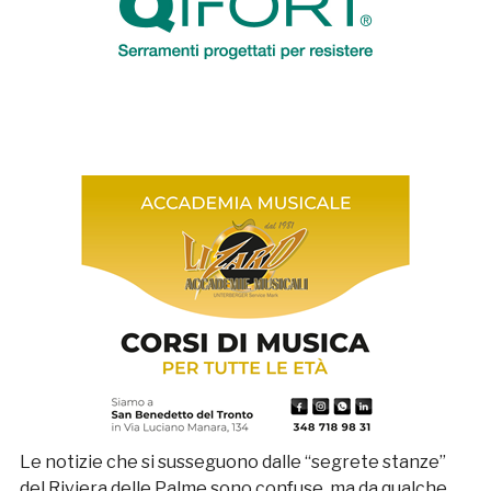
Le notizie che si susseguono dalle “segrete stanze”
del Riviera delle Palme sono confuse, ma da qualche