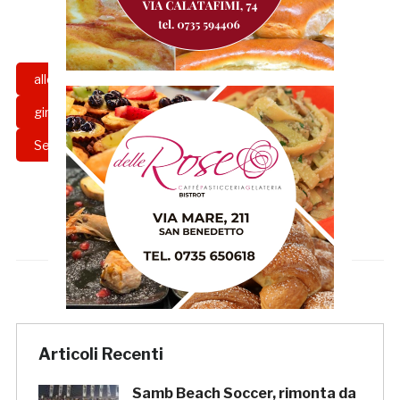
allenatore
capuano
fedeli
girone
girone b
Samb
Serie C
Articoli Recenti
Samb Beach Soccer, rimonta da