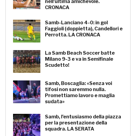
nell’ultima amichevole.
CRONACA
Samb-Lanciano 4-0: in gol
Faggioli (doppietta), Candellori e
Perrotta. LA CRONACA
La Samb Beach Soccer batte
Milano 9-3 e va in Semifinale
Scudetto!
Samb, Boscaglia: «Senza voi
tifosi non saremmo nulla.
Promettiamo lavoro e maglia
sudata»
Samb, l’entusiasmo della piazza
per la presentazione della
squadra. LA SERATA