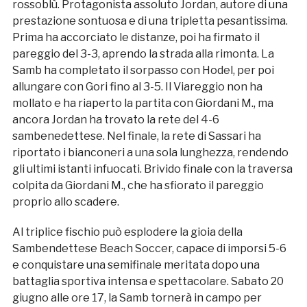
rossoblù. Protagonista assoluto Jordan, autore di una
prestazione sontuosa e di una tripletta pesantissima.
Prima ha accorciato le distanze, poi ha firmato il
pareggio del 3-3, aprendo la strada alla rimonta. La
Samb ha completato il sorpasso con Hodel, per poi
allungare con Gori fino al 3-5. Il Viareggio non ha
mollato e ha riaperto la partita con Giordani M., ma
ancora Jordan ha trovato la rete del 4-6
sambenedettese. Nel finale, la rete di Sassari ha
riportato i bianconeri a una sola lunghezza, rendendo
gli ultimi istanti infuocati. Brivido finale con la traversa
colpita da Giordani M., che ha sfiorato il pareggio
proprio allo scadere.
Al triplice fischio può esplodere la gioia della
Sambendettese Beach Soccer, capace di imporsi 5-6
e conquistare una semifinale meritata dopo una
battaglia sportiva intensa e spettacolare. Sabato 20
giugno alle ore 17, la Samb tornerà in campo per