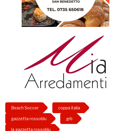
Beach Soccer
coppa italia
gazzetta rossoblu
grb
la gazzetta rossoblu