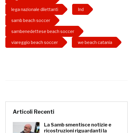
lega nazionale dilettanti
lnd
samb beach soccer
sambenedettese beach soccer
viareggio beach soccer
we beach catania
Articoli Recenti
La Samb smentisce notizie e
ricostruzioni riguardanti la