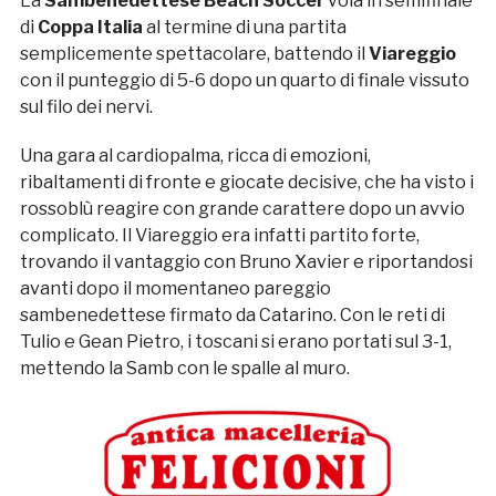
La
Sambenedettese Beach Soccer
vola in semifinale
di
Coppa Italia
al termine di una partita
semplicemente spettacolare, battendo il
Viareggio
con il punteggio di 5-6 dopo un quarto di finale vissuto
sul filo dei nervi.
Una gara al cardiopalma, ricca di emozioni,
ribaltamenti di fronte e giocate decisive, che ha visto i
rossoblù reagire con grande carattere dopo un avvio
complicato. Il Viareggio era infatti partito forte,
trovando il vantaggio con Bruno Xavier e riportandosi
avanti dopo il momentaneo pareggio
sambenedettese firmato da Catarino. Con le reti di
Tulio e Gean Pietro, i toscani si erano portati sul 3-1,
mettendo la Samb con le spalle al muro.