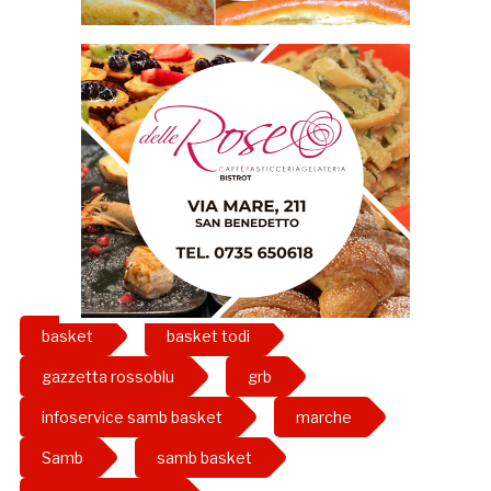
basket
basket todi
gazzetta rossoblu
grb
infoservice samb basket
marche
Samb
samb basket