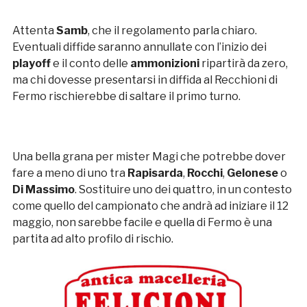
Attenta
Samb
, che il regolamento parla chiaro.
Eventuali diffide saranno annullate con l’inizio dei
playoff
e il conto delle
ammonizioni
ripartirà da zero,
ma chi dovesse presentarsi in diffida al Recchioni di
Fermo rischierebbe di saltare il primo turno.
Una bella grana per mister Magi che potrebbe dover
fare a meno di uno tra
Rapisarda
,
Rocchi
,
Gelonese
o
Di Massimo
. Sostituire uno dei quattro, in un contesto
come quello del campionato che andrà ad iniziare il 12
maggio, non sarebbe facile e quella di Fermo è una
partita ad alto profilo di rischio.