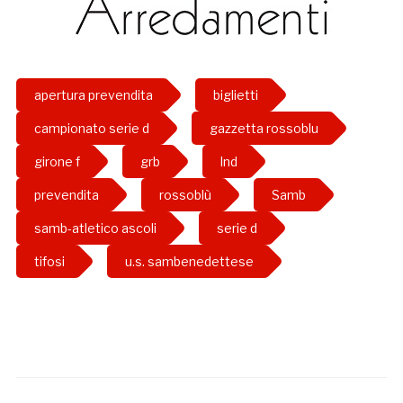
apertura prevendita
biglietti
campionato serie d
gazzetta rossoblu
girone f
grb
lnd
prevendita
rossoblù
Samb
samb-atletico ascoli
serie d
tifosi
u.s. sambenedettese