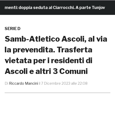
enti: doppia seduta al Ciarrocchi. A parte Tunjov
17
SERIE D
Samb-Atletico Ascoli, al via
la prevendita. Trasferta
vietata per i residenti di
Ascoli e altri 3 Comuni
Di
Riccardo Mancini
il
7 Dicembre 2023 alle 22:08