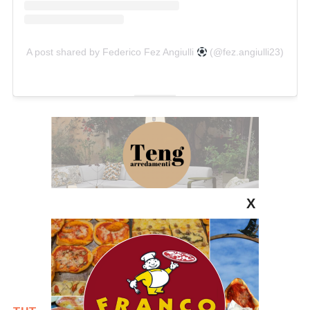
A post shared by Federico Fez Angiulli
(@fez.angiulli23)
X