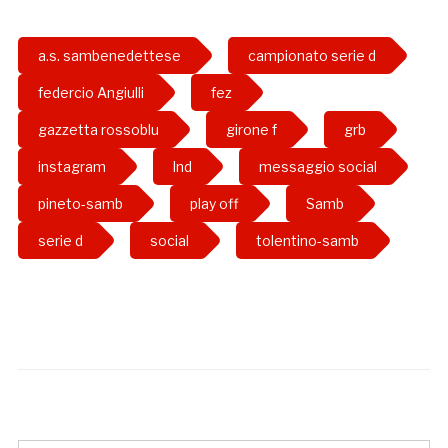
a.s. sambenedettese
campionato serie d
federcio Angiulli
fez
gazzetta rossoblu
girone f
grb
instagram
lnd
messaggio social
pineto-samb
play off
Samb
serie d
social
tolentino-samb