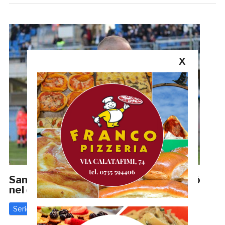
X
Samb, Battista: «Emozioni che porterò
nel cuore per tutta la vita»
Serie D
18 Maggio 2025
di
Riccardo Mancini