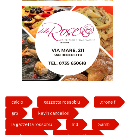
calcio
gazzetta rossoblu
girone f
grb
kevin candellori
la gazzetta rossoblu
lnd
Samb