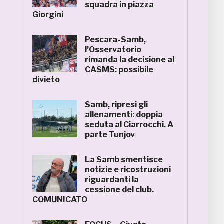
squadra in piazza
Giorgini
Pescara-Samb,
l’Osservatorio
rimanda la decisione al
CASMS: possibile
divieto
Samb, ripresi gli
allenamenti: doppia
seduta al Ciarrocchi. A
parte Tunjov
La Samb smentisce
notizie e ricostruzioni
riguardanti la
cessione del club.
COMUNICATO