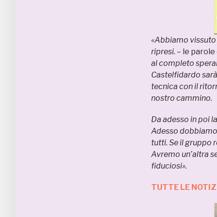
«
Abbiamo vissuto u
ripresi. –
le parole
al completo speran
Castelfidardo sarà
tecnica con il rit
nostro cammino.
Da adesso in poi l
Adesso dobbiamo pe
tutti. Se il gruppo
Avremo un’altra se
fiduciosi».
TUTTE LE NOTIZ