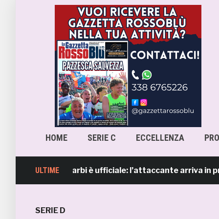
HOME
SERIE C
ECCELLENZA
PR
Lorenzo Sgarbi è ufficiale: l’attaccante arriva in prestito
ULTIME
SERIE D