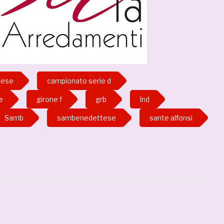
tese
campionato serie d
e
girone f
grb
lnd
Samb
sambenedettese
sante alfonsi