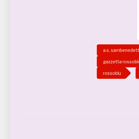
a.s. sambenedet
gazzetta rossobl
rossoblu