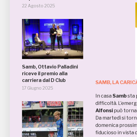
22 Agosto 2025
Samb, Ottavio Palladini
riceve il premio alla
carriera dal D Club
SAMB, LA CARICA
17 Giugno 2025
In casa
Samb
sta 
difficoltà. L’eme
Alfonsi
può tornar
Da martedì si torn
domenica prossim
fiducioso in vista