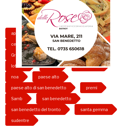
apericena
beneficenza
cena
cena di natale
donazione
grb
Grottammare
istituto santa gemma
lotteria
natale
natale 2017
noa
paese alto
paese alto di san benedetto
premi
Samb
san benedetto
san benedetto del tronto
santa gemma
sudentre