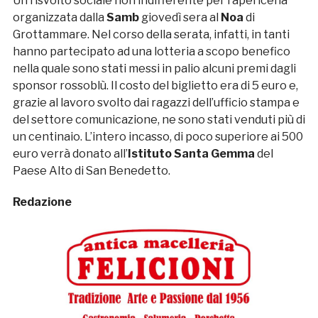
Un risvolto sociale non indifferente per l’apericena
organizzata dalla
Samb
giovedì sera al
Noa
di
Grottammare. Nel corso della serata, infatti, in tanti
hanno partecipato ad una lotteria a scopo benefico
nella quale sono stati messi in palio alcuni premi dagli
sponsor rossoblù. Il costo del biglietto era di 5 euro e,
grazie al lavoro svolto dai ragazzi dell’ufficio stampa e
del settore comunicazione, ne sono stati venduti più di
un centinaio. L’intero incasso, di poco superiore ai 500
euro verrà donato all’
Istituto Santa Gemma
del
Paese Alto di San Benedetto.
Redazione