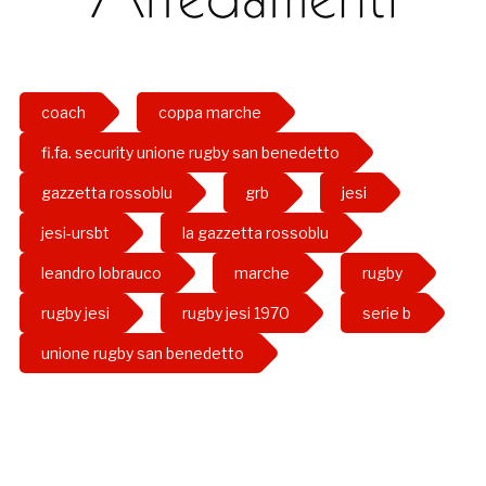
coach
coppa marche
fi.fa. security unione rugby san benedetto
gazzetta rossoblu
grb
jesi
jesi-ursbt
la gazzetta rossoblu
leandro lobrauco
marche
rugby
rugby jesi
rugby jesi 1970
serie b
unione rugby san benedetto