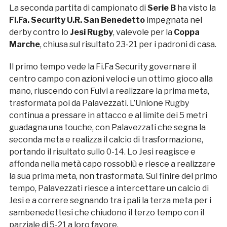
La seconda partita di campionato di
Serie B
ha visto la
Fi.Fa. Security U.R. San Benedetto
impegnata nel
derby contro lo
Jesi Rugby
, valevole per la
Coppa
Marche
, chiusa sul risultato 23-21 per i padroni di casa.
Il primo tempo vede la Fi.Fa Security governare il
centro campo con azioni veloci e un ottimo gioco alla
mano, riuscendo con Fulvi a realizzare la prima meta,
trasformata poi da Palavezzati. L’Unione Rugby
continua a pressare in attacco e al limite dei 5 metri
guadagna una touche, con Palavezzati che segna la
seconda meta e realizza il calcio di trasformazione,
portando il risultato sullo 0-14. Lo Jesi reagisce e
affonda nella metà capo rossoblù e riesce a realizzare
la sua prima meta, non trasformata. Sul finire del primo
tempo, Palavezzati riesce a intercettare un calcio di
Jesi e a correre segnando tra i pali la terza meta per i
sambenedettesi che chiudono il terzo tempo con il
parziale di 5-21 a loro favore.