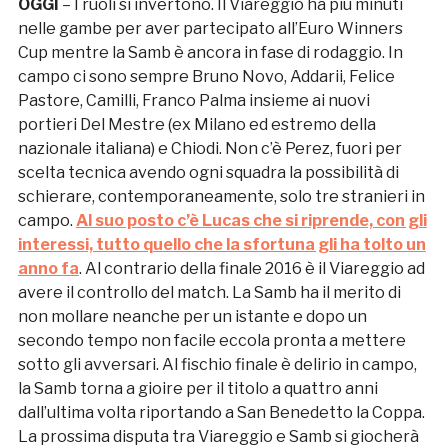
OGGI
– I ruoli si invertono. Il Viareggio ha più minuti
nelle gambe per aver partecipato all’Euro Winners
Cup mentre la Samb è ancora in fase di rodaggio. In
campo ci sono sempre Bruno Novo, Addarii, Felice
Pastore, Camilli, Franco Palma insieme ai nuovi
portieri Del Mestre (ex Milano ed estremo della
nazionale italiana) e Chiodi. Non c’è Perez, fuori per
scelta tecnica avendo ogni squadra la possibilità di
schierare, contemporaneamente, solo tre stranieri in
campo.
Al suo posto c’è
Lucas
che si riprende, con gli
interessi, tutto quello che la sfortuna gli ha tolto un
anno fa
. Al contrario della finale 2016 è il Viareggio ad
avere il controllo del match. La Samb ha il merito di
non mollare neanche per un istante e dopo un
secondo tempo non facile eccola pronta a mettere
sotto gli avversari. Al fischio finale è delirio in campo,
la Samb torna a gioire per il titolo a quattro anni
dall’ultima volta riportando a San Benedetto la Coppa.
La prossima disputa tra Viareggio e Samb si giocherà