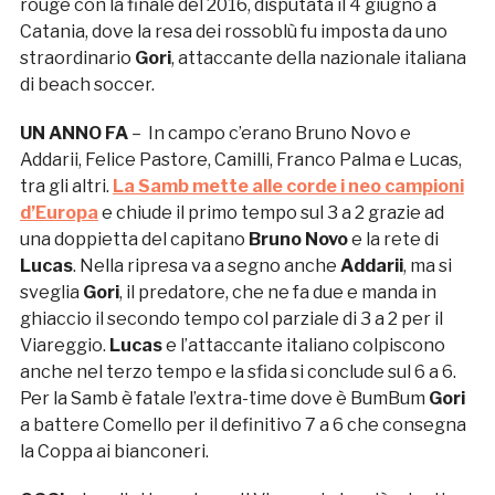
rouge con la finale del 2016, disputata il 4 giugno a
Catania, dove la resa dei rossoblù fu imposta da uno
straordinario
Gori
, attaccante della nazionale italiana
di beach soccer.
UN ANNO FA
– In campo c’erano Bruno Novo e
Addarii, Felice Pastore, Camilli, Franco Palma e Lucas,
tra gli altri.
La Samb mette alle corde i neo campioni
d’Europa
e chiude il primo tempo sul 3 a 2 grazie ad
una doppietta del capitano
Bruno Novo
e la rete di
Lucas
. Nella ripresa va a segno anche
Addarii
, ma si
sveglia
Gori
, il predatore, che ne fa due e manda in
ghiaccio il secondo tempo col parziale di 3 a 2 per il
Viareggio.
Lucas
e l’attaccante italiano colpiscono
anche nel terzo tempo e la sfida si conclude sul 6 a 6.
Per la Samb è fatale l’extra-time dove è BumBum
Gori
a battere Comello per il definitivo 7 a 6 che consegna
la Coppa ai bianconeri.