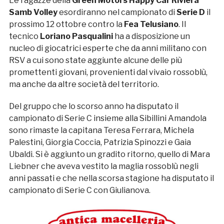
Le ragazze della
Green Motors Happy Car Riviera
Samb Volley
esordiranno nel campionato di
Serie D
il
prossimo 12 ottobre contro la
Fea Telusiano
. Il
tecnico
Loriano Pasqualini
ha a disposizione un
nucleo di giocatrici esperte che da anni militano con
RSV a cui sono state aggiunte alcune delle più
promettenti giovani, provenienti dal vivaio rossoblù,
ma anche da altre società del territorio.
Del gruppo che lo scorso anno ha disputato il
campionato di Serie C insieme alla Sibillini Amandola
sono rimaste la capitana Teresa Ferrara, Michela
Palestini, Giorgia Coccia, Patrizia Spinozzi e Gaia
Ubaldi. Si è aggiunto un gradito ritorno, quello di Mara
Liebner che aveva vestito la maglia rossoblù negli
anni passati e che nella scorsa stagione ha disputato il
campionato di Serie C con Giulianova.