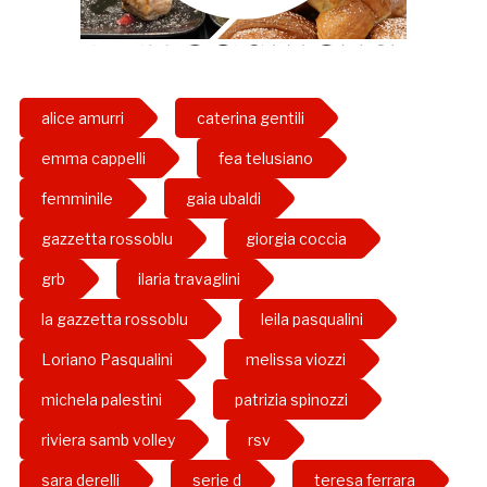
alice amurri
caterina gentili
emma cappelli
fea telusiano
femminile
gaia ubaldi
gazzetta rossoblu
giorgia coccia
grb
ilaria travaglini
la gazzetta rossoblu
leila pasqualini
Loriano Pasqualini
melissa viozzi
michela palestini
patrizia spinozzi
riviera samb volley
rsv
sara derelli
serie d
teresa ferrara