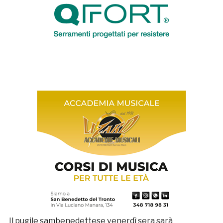
Il pugile sambenedettese venerdì sera sarà