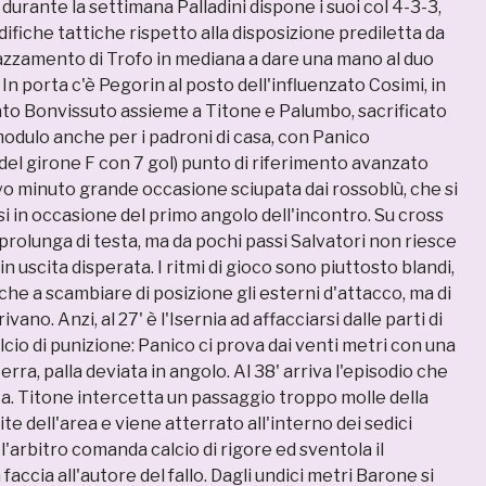
rante la settimana Palladini dispone i suoi col 4-3-3,
fiche tattiche rispetto alla disposizione prediletta da
iazzamento di Trofo in mediana a dare una mano al duo
n porta c'è Pegorin al posto dell'influenzato Cosimi, in
o Bonvissuto assieme a Titone e Palumbo, sacrificato
modulo anche per i padroni di casa, con Panico
el girone F con 7 gol) punto di riferimento avanzato
tavo minuto grande occasione sciupata dai rossoblù, che si
i in occasione del primo angolo dell'incontro. Su cross
prolunga di testa, ma da pochi passi Salvatori non riesce
n uscita disperata. I ritmi di gioco sono piuttosto blandi,
che a scambiare di posizione gli esterni d'attacco, ma di
ivano. Anzi, al 27' è l'Isernia ad affacciarsi dalle parti di
cio di punizione: Panico ci prova dai venti metri con una
rra, palla deviata in angolo. Al 38' arriva l'episodio che
ta. Titone intercetta un passaggio troppo molle della
mite dell'area e viene atterrato all'interno dei sedici
 l'arbitro comanda calcio di rigore ed sventola il
 faccia all'autore del fallo. Dagli undici metri Barone si