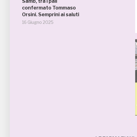
Samb, tra i pali
confermato Tommaso
Orsini. Semprini ai saluti
16 Giugno 2025