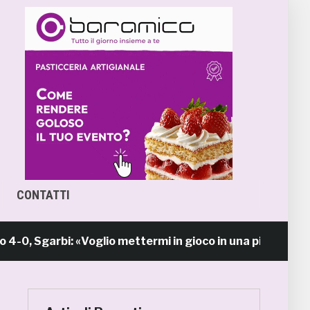
CONTATTI
garbi: «Voglio mettermi in gioco in una piazza calda co