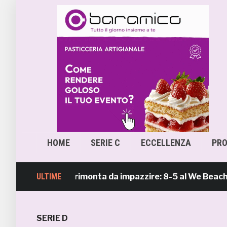
HOME
SERIE C
ECCELLENZA
PR
ch Soccer, rimonta da impazzire: 8-5 al We Beach Catani
ULTIME
SERIE D