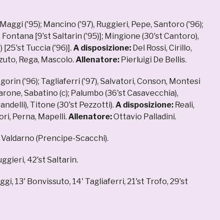
Maggi ('95); Mancino ('97), Ruggieri, Pepe, Santoro ('96);
Fontana [9'st Saltarin ('95)]; Mingione (30'st Cantoro),
 [25'st Tuccia ('96)].
A disposizione:
Del Rossi, Cirillo,
zuto, Rega, Mascolo.
Allenatore:
Pierluigi De Bellis.
gorin ('96); Tagliaferri ('97), Salvatori, Conson, Montesi
 Barone, Sabatino (c); Palumbo (36'st Casavecchia),
ndelli), Titone (30'st Pezzotti).
A disposizione:
Reali,
ori, Perna, Mapelli.
Allenatore:
Ottavio Palladini.
i Valdarno (Prencipe-Scacchi).
ggieri, 42'st Saltarin.
ggi, 13' Bonvissuto, 14' Tagliaferri, 21'st Trofo, 29'st