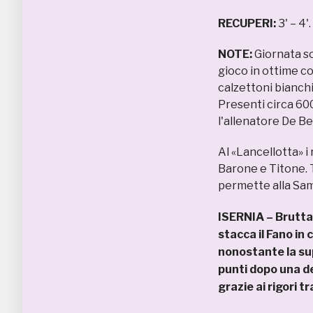
RECUPERI:
3' – 4'.
NOTE:
Giornata so
gioco in ottime co
calzettoni bianchi
Presenti circa 600
l'allenatore De Bel
Al «Lancellotta» i
Barone e Titone. T
permette alla Sam
ISERNIA – Brutta,
stacca il Fano in
nonostante la sup
punti dopo una d
grazie ai rigori 