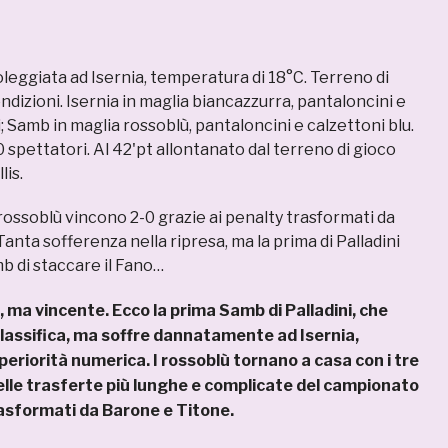
leggiata ad Isernia, temperatura di 18°C. Terreno di
ndizioni. Isernia in maglia biancazzurra, pantaloncini e
; Samb in maglia rossoblù, pantaloncini e calzettoni blu.
 spettatori. Al 42'pt allontanato dal terreno di gioco
lis.
 rossoblù vincono 2-0 grazie ai penalty trasformati da
anta sofferenza nella ripresa, ma la prima di Palladini
b di staccare il Fano…
 ma vincente. Ecco la prima Samb di Palladini, che
 classifica, ma soffre dannatamente ad Isernia,
eriorità numerica. I rossoblù tornano a casa con i tre
elle trasferte più lunghe e complicate del campionato
trasformati da Barone e Titone.