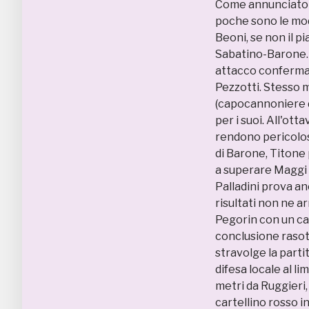
Come annunciato du
poche sono le modi
Beoni, se non il p
Sabatino-Barone. I
attacco confermat
Pezzotti. Stesso 
(capocannoniere d
per i suoi. All'ot
rendono pericolos
di Barone, Titone 
a superare Maggi i
Palladini prova an
risultati non ne arr
Pegorin con un cal
conclusione rasote
stravolge la parti
difesa locale al li
metri da Ruggieri,
cartellino rosso in