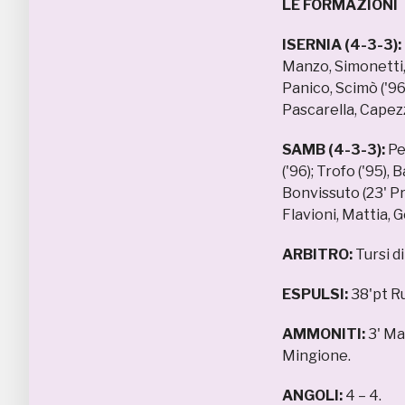
LE FORMAZIONI
ISERNIA (4-3-3):
Manzo, Simonetti, 
Panico, Scimò ('96)
Pascarella, Capez
SAMB (4-3-3):
Pe
('96); Trofo ('95),
Bonvissuto (23' Pra
Flavioni, Mattia, G
ARBITRO:
Tursi d
ESPULSI:
38'pt Ru
AMMONITI:
3' Ma
Mingione.
ANGOLI:
4 – 4.