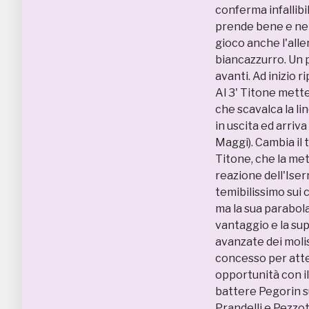
conferma infallibil
prende bene e nel 
gioco anche l'alle
biancazzurro. Un 
avanti. Ad inizio r
Al 3' Titone mett
che scavalca la li
in uscita ed arriv
Maggi). Cambia il t
Titone, che la met
reazione dell'Isern
temibilissimo sui c
ma la sua parabola
vantaggio e la su
avanzate dei molis
concesso per atte
opportunità con i
battere Pegorin su
Prandelli e Pezzo