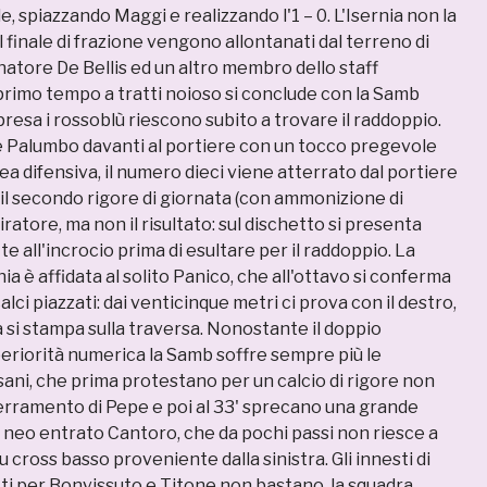
e, spiazzando Maggi e realizzando l'1 – 0. L'Isernia non la
finale di frazione vengono allontanati dal terreno di
natore De Bellis ed un altro membro dello staff
primo tempo a tratti noioso si conclude con la Samb
ipresa i rossoblù riescono subito a trovare il raddoppio.
e Palumbo davanti al portiere con un tocco pregevole
nea difensiva, il numero dieci viene atterrato dal portiere
a il secondo rigore di giornata (con ammonizione di
iratore, ma non il risultato: sul dischetto si presenta
te all'incrocio prima di esultare per il raddoppio. La
ia è affidata al solito Panico, che all'ottavo si conferma
alci piazzati: dai venticinque metri ci prova con il destro,
 si stampa sulla traversa. Nonostante il doppio
periorità numerica la Samb soffre sempre più le
ani, che prima protestano per un calcio di rigore non
rramento di Pepe e poi al 33' sprecano una grande
l neo entrato Cantoro, che da pochi passi non riesce a
 cross basso proveniente dalla sinistra. Gli innesti di
tti per Bonvissuto e Titone non bastano, la squadra