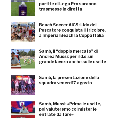
partite di Lega Pro saranno
trasmesse in diretta
Beach Soccer AiCS: Lido del
Pescatore conquista il tricolore,
a Imperial Beach la Coppa Italia
Samb, il “doppio mercato” di
Andrea Mussi: per il d.s. un
grande lavoro anche sulle uscite
Samb, la presentazione della
squadra venerdì 7 agosto
Samb, Mussi: «Prima le uscite,
poi valuteremo col mister le
entrate da fare»