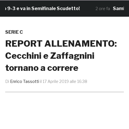
-3 e va in Semifinale Scudetto!
Samb, Bosc
2 ore fa
SERIE C
REPORT ALLENAMENTO:
Cecchini e Zaffagnini
tornano a correre
Di
Enrico Tassotti
il
17 Aprile 2019 alle 16:38