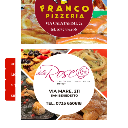
andrea zaffagnini
davide di pasquale
luca cecchini
mirko miceli
report allenamento
riviera delle palme
simone brunetti