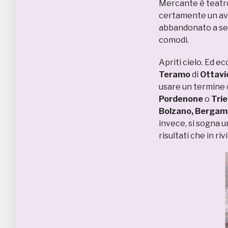
Mercante è teatro
certamente un av
abbandonato a se s
comodi.
Apriti cielo. Ed ec
Teramo
di
Ottavi
usare un termine 
Pordenone
o
Tri
Bolzano, Berga
invece, si sogna un
risultati che in r