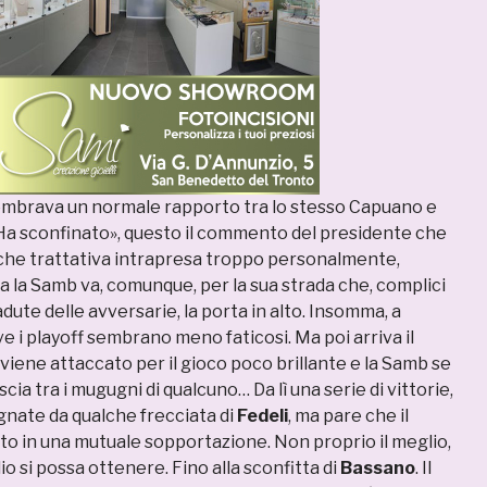
sembrava un normale rapporto tra lo stesso Capuano e
 «Ha sconfinato», questo il commento del presidente che
alche trattativa intrapresa troppo personalmente,
 la Samb va, comunque, per la sua strada che, complici
adute delle avversarie, la porta in alto. Insomma, a
e i playoff sembrano meno faticosi. Ma poi arriva il
viene attaccato per il gioco poco brillante e la Samb se
ascia tra i mugugni di qualcuno… Da lì una serie di vittorie,
ate da qualche frecciata di
Fedeli
, ma pare che il
to in una mutuale sopportazione. Non proprio il meglio,
o si possa ottenere. Fino alla sconfitta di
Bassano
. Il