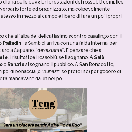
 di una delle peggiori prestazioni dei rossoblù complice
versario forte ed organizzato, ma colpevolmente
tesso in mezzo al campo e libero di fare un po’ i propri
co che all’alba del delicatissimo scontro casalingo con il
o
Palladini
la Samb ci arriva con una faida interna, per
caro a Capuano, “
devastante
“. E pensare che a
este
, i risultati dei rossoblù, se li sognano. A
Salò,
mo
e
Renate
si sognano il pubblico. A San Benedetto,
 po’ di bonaccia (o “
bunazz
” se preferite) per godere di
iviera mancavano da un bel po’.