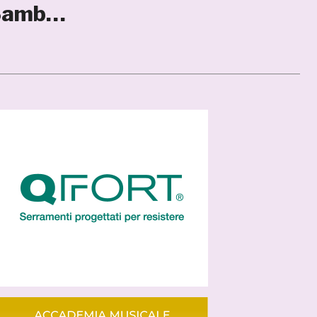
 Samb…