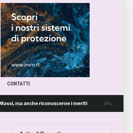
CONTATTI
 ma anche riconoscerne i meriti
Scacchi in
24 ore fa