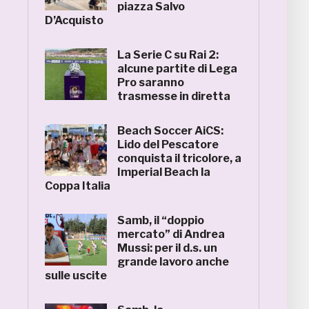
piazza Salvo
D’Acquisto
La Serie C su Rai 2:
alcune partite di Lega
Pro saranno
trasmesse in diretta
Beach Soccer AiCS:
Lido del Pescatore
conquista il tricolore, a
Imperial Beach la
Coppa Italia
Samb, il “doppio
mercato” di Andrea
Mussi: per il d.s. un
grande lavoro anche
sulle uscite