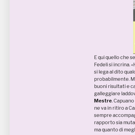
E qui quello che 
Fedeli si incrina.
si lega al dito qu
probabilmente. Ma
buoni risultati e c
galleggiare laddov
Mestre
. Capuano 
ne va in ritiro a C
sempre accompagn
rapporto sia muta
ma quanto di megli