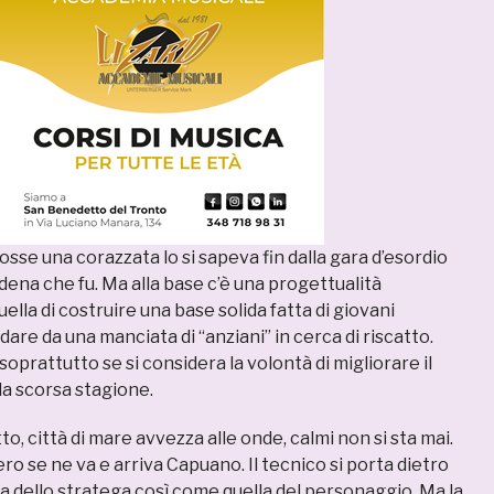
sse una corazzata lo si sapeva fin dalla gara d’esordio
ena che fu. Ma alla base c’è una progettualità
uella di costruire una base solida fatta di giovani
idare da una manciata di “anziani” in cerca di riscatto.
soprattutto se si considera la volontà di migliorare il
la scorsa stagione.
, città di mare avvezza alle onde, calmi non si sta mai.
o se ne va e arriva Capuano. Il tecnico si porta dietro
a dello stratega così come quella del personaggio. Ma la