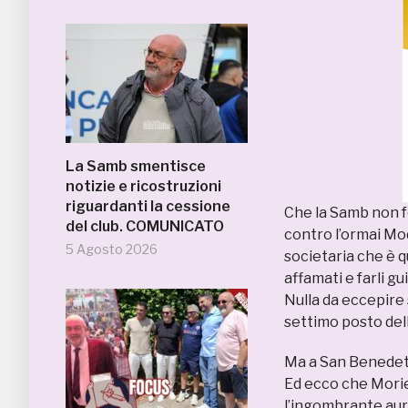
La Samb smentisce
notizie e ricostruzioni
riguardanti la cessione
Che la Samb non fo
del club. COMUNICATO
contro l’ormai Mod
5 Agosto 2026
societaria che è q
affamati e farli gu
Nulla da eccepire 
settimo posto del
Ma a San Benedetto
Ed ecco che Morier
l’ingombrante aur