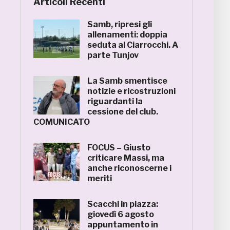
Articoli Recenti
Samb, ripresi gli
allenamenti: doppia
seduta al Ciarrocchi. A
parte Tunjov
La Samb smentisce
notizie e ricostruzioni
riguardanti la
cessione del club.
COMUNICATO
FOCUS – Giusto
criticare Massi, ma
anche riconoscerne i
meriti
Scacchi in piazza:
giovedì 6 agosto
appuntamento in