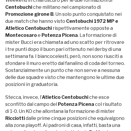
Weekend in chiaroscuro per le due formazioni di
Centobuchi
che militano nel campionato di
Promozione girone B
. Un solo punto conquistato nei
due match che hanno visto
Centobuchi 1972 MP e
Atletico Centobuchi
rispettivamente opposte a
Montecosaro
e
Potenza Picena
. La formazione di
mister Bucci era chiamata ad uno scatto per ritrovare
i tre punti dopo il buon pari ottenuto nel derby di una
settimana fa. I biancocelesti, però, non sono riusciti a
sfondare il muro eretto dal fanalino di coda del torneo.
Sostanzialmente un punto che non serve a nessuna
delle due squadre visto che mantengono le ultime due
posizioni in graduatoria.
Stecca, invece, l’
Atletico Centobuchi
che esce
sconfitto dal campo del
Potenza Picena
col risultato
di 1-0. Un KO che allontana la formazione di mister
Ricciotti
dalle prime cinque posizioni che equivalgono
alla zona playoff. Ai padroni di casa, infatti, basta una