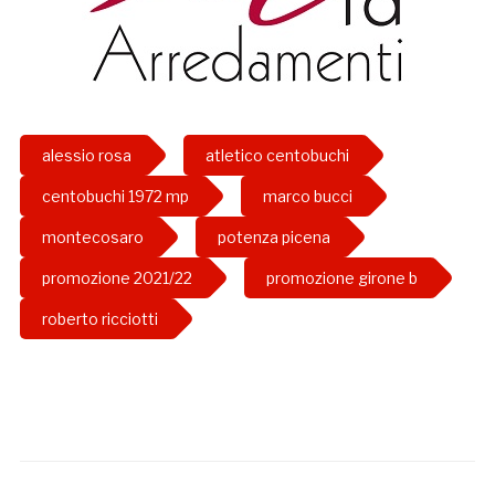
alessio rosa
atletico centobuchi
centobuchi 1972 mp
marco bucci
montecosaro
potenza picena
promozione 2021/22
promozione girone b
roberto ricciotti