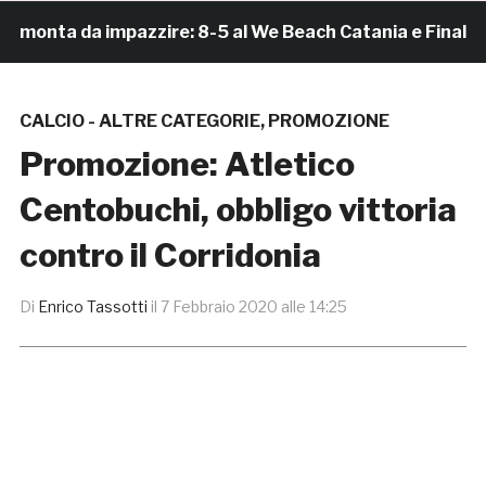
onta da impazzire: 8-5 al We Beach Catania e Finale Scu
CALCIO - ALTRE CATEGORIE
,
PROMOZIONE
Promozione: Atletico
Centobuchi, obbligo vittoria
contro il Corridonia
Di
Enrico Tassotti
il
7 Febbraio 2020 alle 14:25