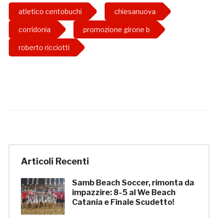
atletico centobuchi
chiesanuova
corridonia
promozione girone b
roberto ricciotti
Articoli Recenti
Samb Beach Soccer, rimonta da
impazzire: 8-5 al We Beach
Catania e Finale Scudetto!